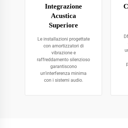
Integrazione
C
Acustica
Superiore
D
Le installazioni progettate
con amortizzatori di
u
vibrazione e
raffreddamento silenzioso
p
garantiscono
un'interferenza minima
con i sistemi audio.