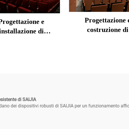
Progettazione 
Progettazione e
costruzione di
installazione di
illuminazione e acu
uminazione, suono e
teatrale
azione acustica per
cinema
esistente di SAIJIA
idano dei dispositivi robusti di SAIJIA per un funzionamento affid