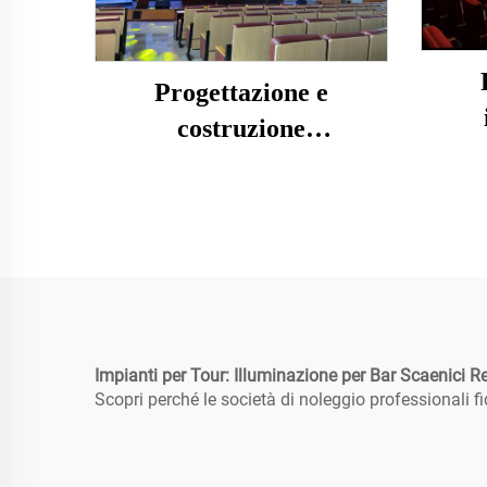
Progettazione e
costruzione
ill
dell'illuminazione e
decor
dell'acustica
dell'auditorium
Impianti per Tour: Illuminazione per Bar Scaenici R
Scopri perché le società di noleggio professionali f