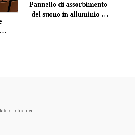
Pannello di assorbimento
del suono in alluminio a
e
scanalatura
stica
abile in tournée.