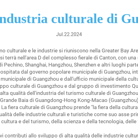
'industria culturale di 
Jul.22.2024
mo culturale e le industrie si riuniscono nella Greater Bay Are
si terrà nell'area D del complesso fierale di Canton, con una 
 di Pechino, Shanghai, Hangzhou, Shenzhen e altri luoghi par
 è ospitata dal governo popolare municipale di Guangzhou, in
unicipale di Guangzhou e dall'ufficio municipale della cultur
uppo culturale di Guangzhou e dal gruppo di investimento Ques
alta qualità dell'industria del turismo culturale di Guangzhou,
lla Grande Baia di Guangdong-Hong Kong-Macao (Guangzhou), l
zi La fiera culturale di Guangzhou prende "la fiera della cultu
ualità delle industrie culturali e turistiche come suo asse pri
a cultura e del turismo, della scienza e della tecnologia, dell
contributi allo sviluppo di alta qualità delle industrie cultu