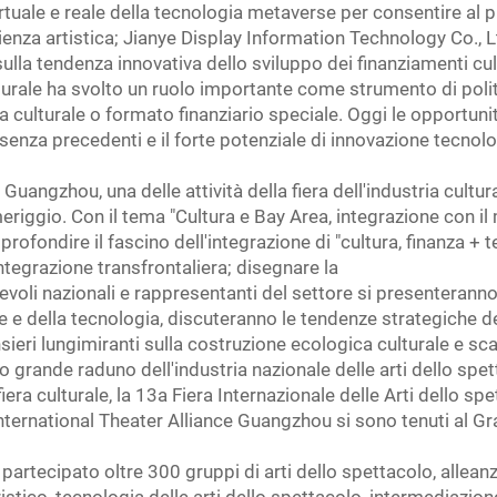
irtuale e reale della tecnologia metaverse per consentire al p
nza artistica; Jianye Display Information Technology Co., Ltd
ulla tendenza innovativa dello sviluppo dei finanziamenti cul
ulturale ha svolto un ruolo importante come strumento di pol
 culturale o formato finanziario speciale. Oggi le opportuni
senza precedenti e il forte potenziale di innovazione tecnolo
di Guangzhou, una delle attività della fiera dell'industria cultu
ggio. Con il tema "Cultura e Bay Area, integrazione con il m
pprofondire il fascino dell'integrazione di "cultura, finanza +
ntegrazione transfrontaliera; disegnare la
voli nazionali e rappresentanti del settore si presenteranno
le e della tecnologia, discuteranno le tendenze strategiche de
sieri lungimiranti sulla costruzione ecologica culturale e s
o grande raduno dell'industria nazionale delle arti dello spe
ra culturale, la 13a Fiera Internazionale delle Arti dello spe
nternational Theater Alliance Guangzhou si sono tenuti al Gr
artecipato oltre 300 gruppi di arti dello spettacolo, alleanz