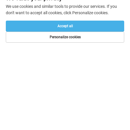
We use cookies and similar tools to provide our services. If you
Audio Bar Tahap
don't want to accept all cookies, click Personalize cookies.
Accept all
Personalize cookies
HUBUNGI
Add: 615, Bangunan 3, No. 135, Yundu, Jalan Huangyuan,
Daerah Baiyun, Bandar Guangzhou, Wilayah Guangdong
Tel:
020-86299208
E-mel:
[email protected]
Telefon Bimbit:
+86 13600071059
Hak Cipta © 2024 Guangzhou Sajia Shengxue Light
Engineering Co., Ltd.