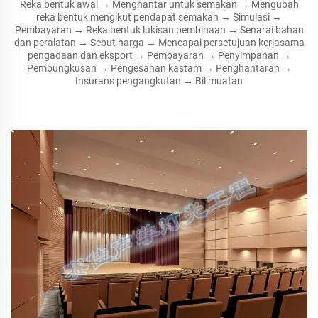
Reka bentuk awal → Menghantar untuk semakan → Mengubah
reka bentuk mengikut pendapat semakan → Simulasi →
Pembayaran → Reka bentuk lukisan pembinaan → Senarai bahan
dan peralatan → Sebut harga → Mencapai persetujuan kerjasama
pengadaan dan eksport → Pembayaran → Penyimpanan →
Pembungkusan → Pengesahan kastam → Penghantaran →
Insurans pengangkutan → Bil muatan