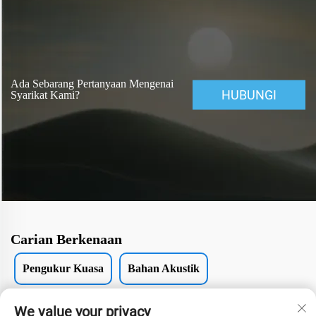
Ada Sebarang Pertanyaan Mengenai
HUBUNGI
Syarikat Kami?
Carian Berkenaan
Pengukur Kuasa
Bahan Akustik
Pencahayaan Bar Tahap
Mesin pentas
We value your privacy