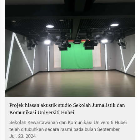
pertumbuhan yang pesat...
Projek hiasan akustik studio Sekolah Jurnalistik dan
Komunikasi Universiti Hubei
Sekolah Kewartawanan dan Komunikasi Universiti Hubei
telah ditubuhkan secara rasmi pada bulan September
2013. Pada tahun 1987, sekolah itu meluluskan penubuhan
Jul. 23. 2024