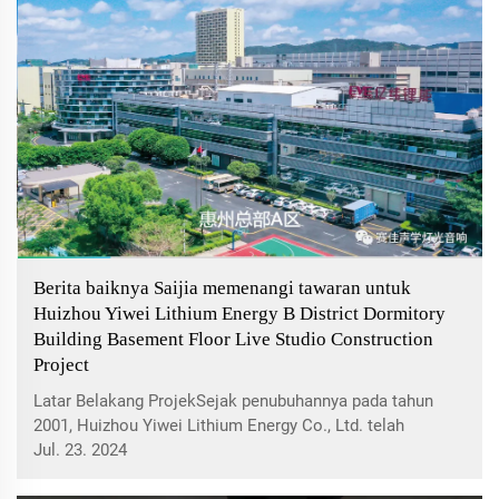
Berita baiknya Saijia memenangi tawaran untuk
Huizhou Yiwei Lithium Energy B District Dormitory
Building Basement Floor Live Studio Construction
Project
Latar Belakang ProjekSejak penubuhannya pada tahun
2001, Huizhou Yiwei Lithium Energy Co., Ltd. telah
memberi tumpuan kepada nilai teras "mengejar
Jul. 23. 2024
kecemerlangan, kualiti pertama, mencipta nilai, menepati
janji, dan kerja berpasukan". Setelah lebih dari 20 tahun