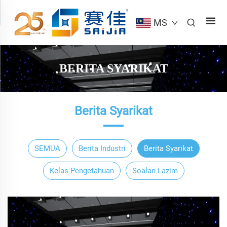
MS
BERITA SYARIKAT
Berita Syarikat
SEMUA
Berita Industri
Berita Syarikat
Kelas Pengetahuan
Soalan Lazim