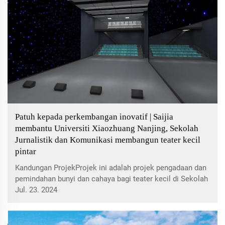
Patuh kepada perkembangan inovatif | Saijia
membantu Universiti Xiaozhuang Nanjing, Sekolah
Jurnalistik dan Komunikasi membangun teater kecil
pintar
Kandungan ProjekProjek ini adalah projek pengadaan dan
pemindahan bunyi dan cahaya bagi teater kecil di Sekolah
Jurnalistik dan Komunikasi Kolej Nanjing Xiaozhuang. Ia
Jul. 23. 2024
bertujuan untuk meningkatkan sistem bunyi dan cahaya
serta kualiti persekitaran...