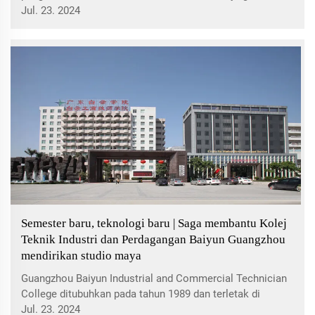
Radio dan Televisyen Qujing bertujuan untuk
Jul. 23. 2024
meningkatkan kualiti penyiaran secara komprehensif,
memperkenalkan teknologi baru, meningkatkan
kemudahan dan peralatan, i...
Semester baru, teknologi baru | Saga membantu Kolej
Teknik Industri dan Perdagangan Baiyun Guangzhou
mendirikan studio maya
Guangzhou Baiyun Industrial and Commercial Technician
College ditubuhkan pada tahun 1989 dan terletak di
Daerah Baiyun, Guangzhou, dengan pengangkutan yang
Jul. 23. 2024