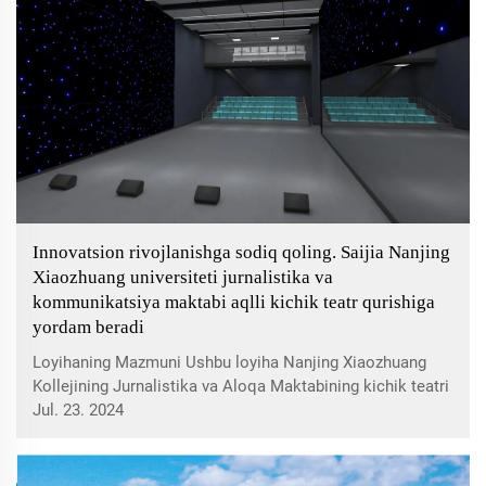
Innovatsion rivojlanishga sodiq qoling. Saijia Nanjing
Xiaozhuang universiteti jurnalistika va
kommunikatsiya maktabi aqlli kichik teatr qurishiga
yordam beradi
Loyihaning Mazmuni Ushbu loyiha Nanjing Xiaozhuang
Kollejining Jurnalistika va Aloqa Maktabining kichik teatri
uchun ovoz va yorug'lik xarid qilish va ko'chirish
Jul. 23. 2024
loyihasidir. Bu ovoz va yorug'lik tizimini va atrof-muhit
sifatini yaxshilash uchun mo'ljallangan...