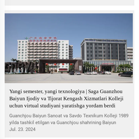
texnologiyalarni joriy etish, inshootlar va uskunalarni
yaxshilash, ...
Yangi semester, yangi texnologiya | Saga Guanzhou
Baiyun Ijodiy va Tijorat Kengash Xizmatlari Kolleji
uchun virtual studiyani yaratishga yordam berdi
Guanchjou Baiyun Sanoat va Savdo Texnikum Kolleji 1989
yilda tashkil etilgan va Guanchjou shahrining Baiyun
tumanida joylashgan, transporti qulay va muhitining
Jul. 23. 2024
go'zalligi bilan ajralib turadi. Kollej milliy muhim texnik