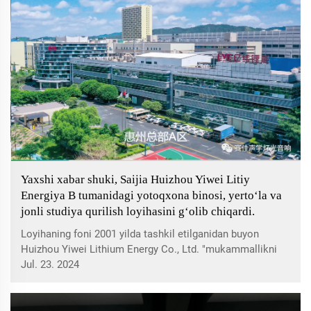
Yaxshi xabar shuki, Saijia Huizhou Yiwei Litiy
Energiya B tumanidagi yotoqxona binosi, yertoʻla va
jonli studiya qurilish loyihasini gʻolib chiqardi.
Loyihaning foni 2001 yilda tashkil etilganidan buyon
Huizhou Yiwei Lithium Energy Co., Ltd. "mukammallikni
izlash, sifat birinchi, qiymat yaratish, va'dalarni saqlash va
Jul. 23. 2024
jamoaviy ish" kabi asosiy qadriyatlarga e'tibor
qaratmoqda. 20 yildan ortiq tez rivojlanishdan so'ng...