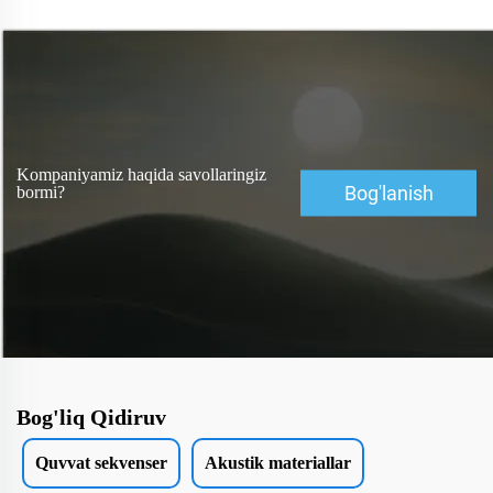
kollejlardan biri hisoblanadi va...
Kompaniyamiz haqida savollaringiz
Bog'lanish
bormi?
Bog'liq Qidiruv
Quvvat sekvenser
Akustik materiallar