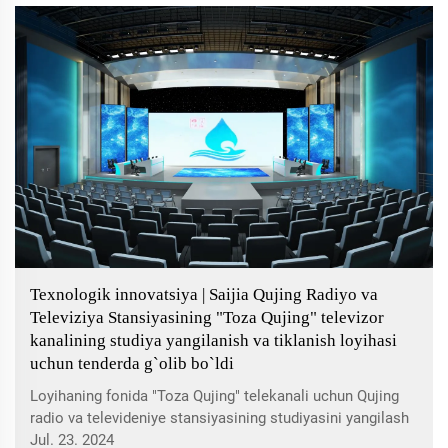
mutaxassisligini tashkil etgan uchinchi ta'lim
muassasasi...
Texnologik innovatsiya | Saijia Qujing Radiyo va
Televiziya Stansiyasining "Toza Qujing" televizor
kanalining studiya yangilanish va tiklanish loyihasi
uchun tenderda g`olib bo`ldi
Loyihaning fonida "Toza Qujing" telekanali uchun Qujing
radio va televideniye stansiyasining studiyasini yangilash
va ta'mirlash loyihasi efir sifatini yaxshilash, yangi
Jul. 23. 2024