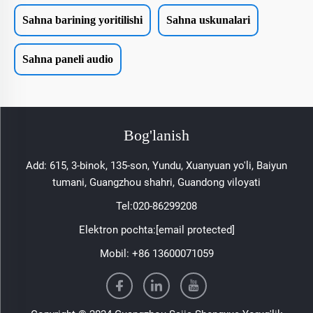
Sahna barining yoritilishi
Sahna uskunalari
Sahna paneli audio
Bog'lanish
Add: 615, 3-binok, 135-son, Yundu, Xuanyuan yo'li, Baiyun
tumani, Guangzhou shahri, Guandong viloyati
Tel:
020-86299208
Elektron pochta:
[email protected]
Mobil:
+86 13600071059