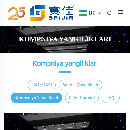
UZ
KOMPNIYA YANGILIKLARI
Kompniya yangiliklari
HAMMASI
Sanoat Yangiliklari
Kompaniya Yangiliklari
Bilim Darslari
FAQ