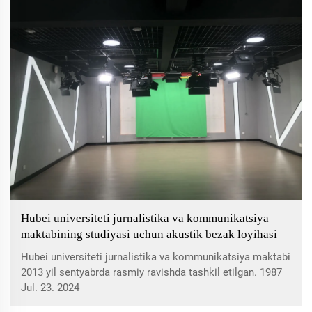
Hubei universiteti jurnalistika va kommunikatsiya
maktabining studiyasi uchun akustik bezak loyihasi
Hubei universiteti jurnalistika va kommunikatsiya maktabi
2013 yil sentyabrda rasmiy ravishda tashkil etilgan. 1987
yilda maktab jurnalistika mutaxassisligini tashkil etishni
Jul. 23. 2024
ma'qulladi. Bu Hubei viloyatida jurnalistika