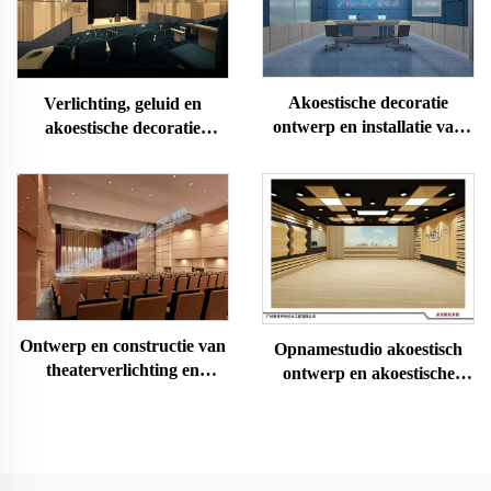
Akoestische decoratie
Verlichting, geluid en
ontwerp en installatie van
akoestische decoratie
live studio
ontwerp en installatie van
multifunctionele collegezaal
Ontwerp en constructie van
Opnamestudio akoestisch
theaterverlichting en
ontwerp en akoestische
akoestiek
decoratie en installatie