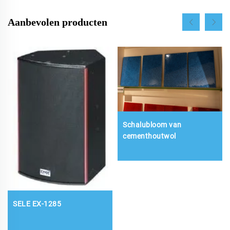
Aanbevolen producten
Schalubloom van
cementhoutwol
SELE EX-1285