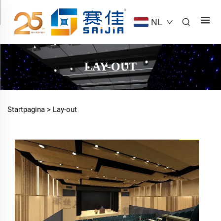
NL
LAY-OUT
Startpagina >
Lay-out