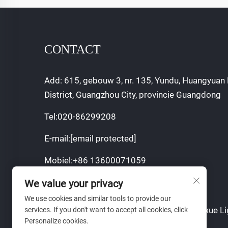
CONTACT
Add: 615, gebouw 3, nr. 135, Yundu, Huangyuan 
District, Guangzhou City, provincie Guangdong
Tel:
020-86299208
E-mail:
[email protected]
Mobiel:
+86 13600071059
We value your privacy
We use cookies and similar tools to provide our
Copyright © 2024 Guangzhou Sajia Shengxue Li
services. If you don't want to accept all cookies, click
Personalize cookies.
Co., Ltd.