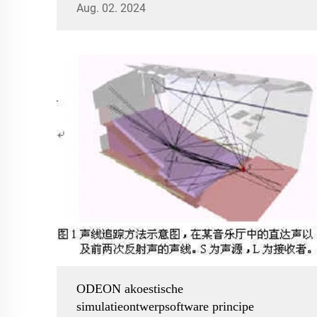
Aug. 02. 2024
taalhelderheid, geluidsvelduniformiteit,
signaal-ruisverhouding en geluidsisolatie,
va...
ODEON akoestische
simulatieontwerpsoftware principe