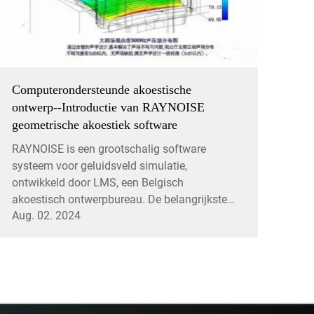
Computerondersteunde akoestische
ontwerp--Introductie van RAYNOISE
geometrische akoestiek software
RAYNOISE is een grootschalig software
systeem voor geluidsveld simulatie,
ontwikkeld door LMS, een Belgisch
akoestisch ontwerpbureau. De belangrijkste
Aug. 02. 2024
functie is het simuleren van verschillende
akoestische gedragingen van gesloten of
open ruimtes en semi-gesloten ruimtes. Het
kan nauwkeurig simuleren...