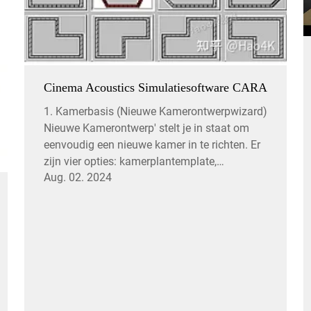
Cinema Acoustics Simulatiesoftware CARA
1. Kamerbasis (Nieuwe Kamerontwerpwizard)
Nieuwe Kamerontwerp' stelt je in staat om
eenvoudig een nieuwe kamer in te richten. Er
zijn vier opties: kamerplantemplate,
Aug. 02. 2024
afmetingen, wandmaterialen en
luidsprekerconfiguratie. Eerst moet je een
kamerplantemplate selecteren, die...