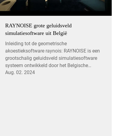
RAYNOISE grote geluidsveld
simulatiesoftware uit België
Inleiding tot de geometrische
akoestieksoftware raynois: RAYNOISE is een
grootschalig geluidsveld simulatiesoftware
systeem ontwikkeld door het Belgische
Aug. 02. 2024
akoestische ontwerpbureau LMS. De
belangrijkste functie is om verschillende
akoestische gedragingen van gesloten spa...