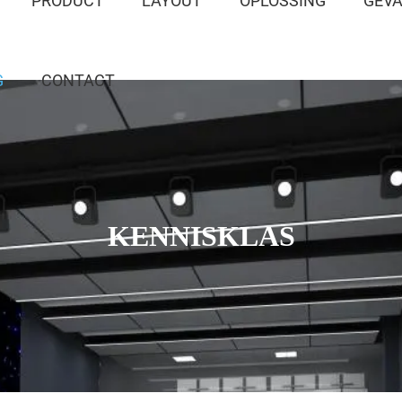
PRODUCT
LAYOUT
OPLOSSING
GEV
G
CONTACT
KENNISKLAS