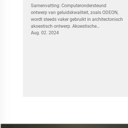
Samenvatting: Computerondersteund
ontwerp van geluidskwaliteit, zoals ODEON,
wordt steeds vaker gebruikt in architectonisch
akoestisch ontwerp. Akoestische
Aug. 02. 2024
simulatiesoftware kan binnenakoestische
parameters voorspellen en akoestische
schema's evalueren en aanpassen.
Computerondersteund geluidskwaliteit...