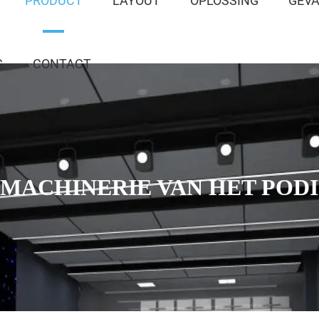
PRODUCT
LAYOUT
OPLOSSING
GEV
G
CONTACT
 MACHINERIE VAN HET POD