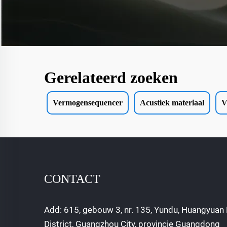
Gerelateerd zoeken
Vermogensequencer
Acustiek materiaal
V
CONTACT
Add: 615, gebouw 3, nr. 135, Yundu, Huangyuan 
District, Guangzhou City, provincie Guangdong