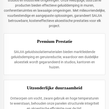
studios en industriële omgevingen. Onze veelzijdige, duurzame
producten bieden effectieve geluiddemping in muren,
conferentieruimtes en lawaaiige omgevingen. Met milieuvriendelijke,
vuurbestendige en aangepaste oplossingen, garandeert SAIJIA
betrouwbare, kosteneffectieve akoestische prestaties voor elk
project.
Premium Prestatie
SAIJIA geluidsisolatiematerialen bieden marktleidende
geluidsdemping en geruisreductie, waardoor een duidelijke
akoestiek wordt gegarandeerd in studios, kantoren en
huizen.
Uitzonderlijke duurzaamheid
Ontworpen om vocht, zware gebruik en hoge temperaturen
te weerstaan, behouden onze panelen structurele integriteit
en akoestische efficiëntie over de tijd.