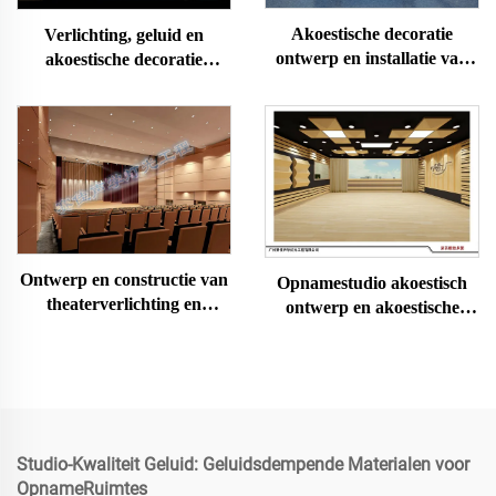
Akoestische decoratie
Verlichting, geluid en
ontwerp en installatie van
akoestische decoratie
live studio
ontwerp en installatie van
multifunctionele collegezaal
Ontwerp en constructie van
Opnamestudio akoestisch
theaterverlichting en
ontwerp en akoestische
akoestiek
decoratie en installatie
Studio-Kwaliteit Geluid: Geluidsdempende Materialen voor
OpnameRuimtes