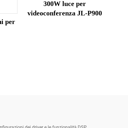
300W luce per
videoconferenza JL-P900
i per
nfigurazioni dei driver e le funzionalità DSP.