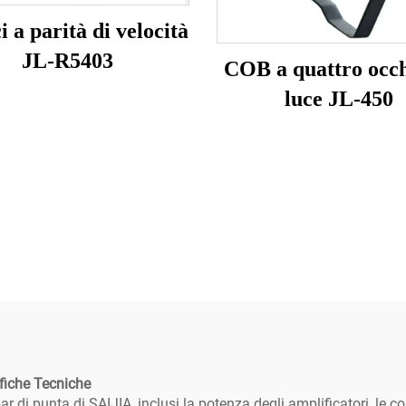
i a parità di velocità
JL-R5403
COB a quattro occh
luce JL-450
ifiche Tecniche
r di punta di SAIJIA, inclusi la potenza degli amplificatori, le co