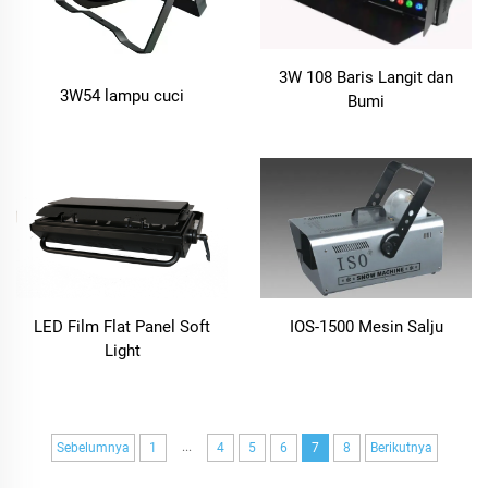
3W 108 Baris Langit dan
3W54 lampu cuci
Bumi
LED Film Flat Panel Soft
IOS-1500 Mesin Salju
Light
...
Sebelumnya
1
4
5
6
7
8
Berikutnya