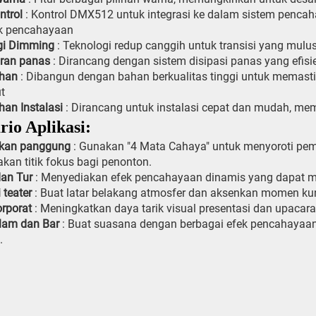
ntrol
: Kontrol DMX512 untuk integrasi ke dalam sistem pencah
ek pencahayaan
gi Dimming
: Teknologi redup canggih untuk transisi yang mul
ran panas
: Dirancang dengan sistem disipasi panas yang efis
ahan
: Dibangun dengan bahan berkualitas tinggi untuk memas
t
an Instalasi
: Dirancang untuk instalasi cepat dan mudah, m
rio Aplikasi:
ukan panggung
: Gunakan "4 Mata Cahaya" untuk menyoroti pema
kan titik fokus bagi penonton.
dan Tur
: Menyediakan efek pencahayaan dinamis yang dapat me
 teater
: Buat latar belakang atmosfer dan aksenkan momen ku
orporat
: Meningkatkan daya tarik visual presentasi dan upaca
lam dan Bar
: Buat suasana dengan berbagai efek pencahayaa
.