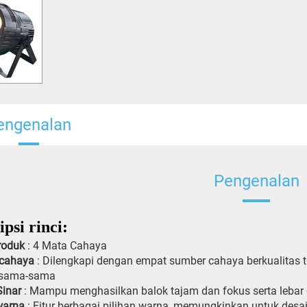
engenalan
Pengenalan
psi rinci:
roduk
: 4 Mata Cahaya
 cahaya
: Dilengkapi dengan empat sumber cahaya berkualitas t
rsama-sama
Sinar
: Mampu menghasilkan balok tajam dan fokus serta lebar 
 warna
: Fitur berbagai pilihan warna, memungkinkan untuk desa