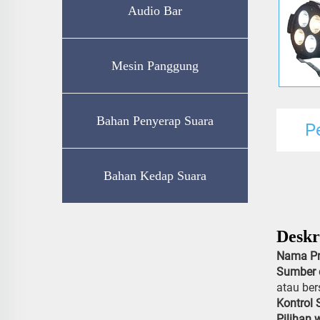
Audio Bar
Mesin Panggung
Bahan Penyerap Suara
P
Bahan Kedap Suara
Deskri
Nama P
Sumber
atau be
Kontrol 
Pilihan