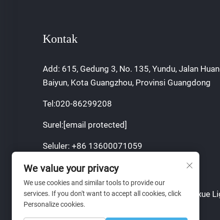
Kontak
Add: 615, Gedung 3, No. 135, Yundu, Jalan Huan
Baiyun, Kota Guangzhou, Provinsi Guangdong
Tel:
020-86299208
Surel:
[email protected]
Seluler:
+86 13600071059
We value your privacy
We use cookies and similar tools to provide our
Hak Cipta © 2024 Guangzhou Sajia Shengxue Li
services. If you don't want to accept all cookies, click
Personalize cookies.
Co., Ltd.