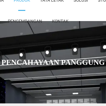
MA
PRODUK
TATA LETAK
SOLUSI
STU
PENGEMBANGAN
KONTAK
PENCAHAYAAN PANGGUNG