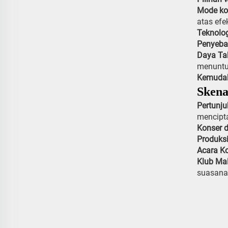
Mode ko
atas ef
Teknolo
Penyeba
Daya T
menuntu
Kemudah
Skena
Pertunj
mencipta
Konser 
Produksi
Acara K
Klub Ma
suasana