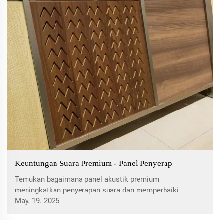
Keuntungan Suara Premium - Panel Penyerap
Temukan bagaimana panel akustik premium
meningkatkan penyerapan suara dan memperbaiki
pengalaman auditori di berbagai ruang, termasuk kantor,
May. 19. 2025
teater, dan lingkungan industri, melalui solusi yang