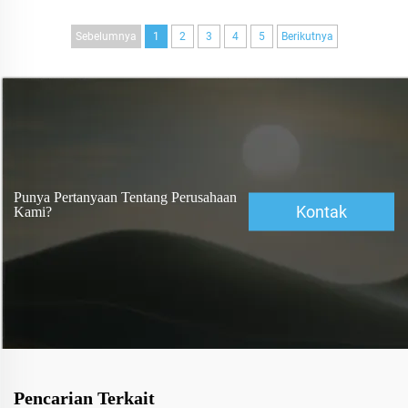
berkelanjutan dan dapat disesuaikan.
Sebelumnya
1
2
3
4
5
Berikutnya
Punya Pertanyaan Tentang Perusahaan
Kontak
Kami?
Pencarian Terkait