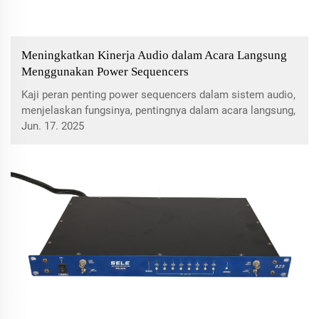
Meningkatkan Kinerja Audio dalam Acara Langsung
Menggunakan Power Sequencers
Kaji peran penting power sequencers dalam sistem audio,
menjelaskan fungsinya, pentingnya dalam acara langsung,
dan fitur utama seperti perlindungan lonjakan dan interval
Jun. 17. 2025
penundaan yang dapat disesuaikan. Pastikan kinerja audio
optimal dan perlindungan dengan wawasan ahli tentang
manajemen daya untuk sistem suara.