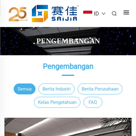
ID
PENGEMBANGAN
Pengembangan
Semua
Berita Industri
Berita Perusahaan
Kelas Pengetahuan
FAQ