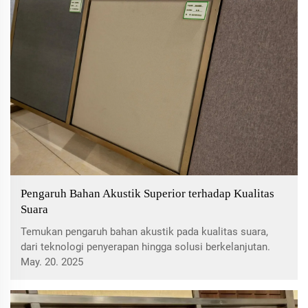
mengoptimalkan suara studio Anda.
Pengaruh Bahan Akustik Superior terhadap Kualitas
Suara
Temukan pengaruh bahan akustik pada kualitas suara,
dari teknologi penyerapan hingga solusi berkelanjutan.
Pelajari inovasi terbaru dalam bahan akustik dan
May. 20. 2025
bagaimana mereka meningkatkan lingkungan seperti
bioskop rumah dan ruang komersial.