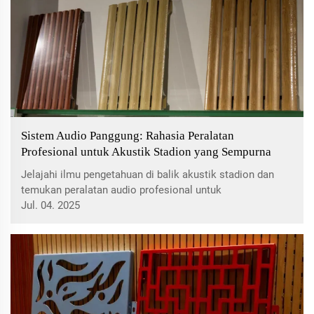
Sistem Audio Panggung: Rahasia Peralatan
Profesional untuk Akustik Stadion yang Sempurna
Jelajahi ilmu pengetahuan di balik akustik stadion dan
temukan peralatan audio profesional untuk
mengoptimalkan sistem suara di venue besar. Pelajari
Jul. 04. 2025
strategi utama dalam mengelola akustik, kontrol gema,
dan tantangan arsitektural, serta tren masa depan seperti
optimasi berbasis AI. Cocok untuk mereka yang tertarik
pada solusi rekayasa suara untuk stadion.