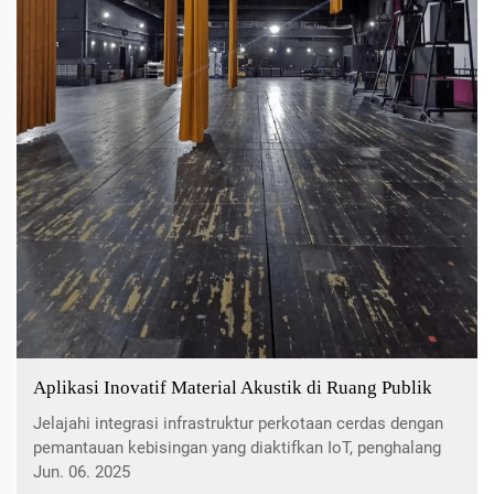
Aplikasi Inovatif Material Akustik di Ruang Publik
Jelajahi integrasi infrastruktur perkotaan cerdas dengan
pemantauan kebisingan yang diaktifkan IoT, penghalang
akustik penyerap surya, dan solusi suara canggih di ruang
Jun. 06. 2025