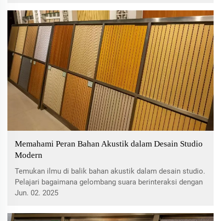
publik. Temukan inovasi di simpul transportasi dan
tempat budaya, meningkatkan keberlanjutan lingkungan
serta pengalaman auditori.
Memahami Peran Bahan Akustik dalam Desain Studio
Modern
Temukan ilmu di balik bahan akustik dalam desain studio.
Pelajari bagaimana gelombang suara berinteraksi dengan
permukaan, memengaruhi kualitas akustik, penyerapan,
Jun. 02. 2025
difusi, dan lainnya. Jelajahi bahan-bahan esensial seperti
penyerap poros, perangkap bass, dan panel difusi untuk