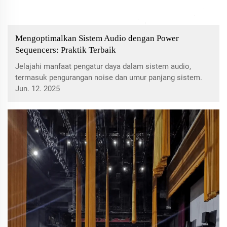
Mengoptimalkan Sistem Audio dengan Power
Sequencers: Praktik Terbaik
Jelajahi manfaat pengatur daya dalam sistem audio,
termasuk pengurangan noise dan umur panjang sistem.
Pelajari cara memilih pengontrol pengatur daya yang tepat
Jun. 12. 2025
dan pelajari praktik terbaik pemasangan untuk operasi
yang lancar.