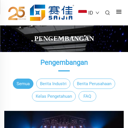
ID
PENGEMBANGAN
Pengembangan
Semua
Berita Industri
Berita Perusahaan
Kelas Pengetahuan
FAQ