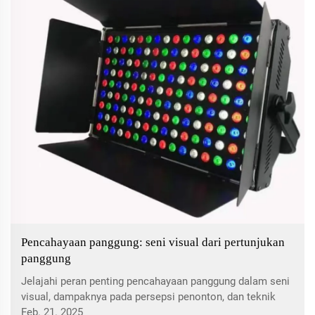
Pencahayaan panggung: seni visual dari pertunjukan
panggung
Jelajahi peran penting pencahayaan panggung dalam seni
visual, dampaknya pada persepsi penonton, dan teknik
inovatif yang meningkatkan pertunjukan. Memahami
Feb. 21. 2025