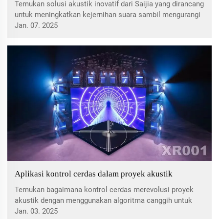
Temukan solusi akustik inovatif dari Saijia yang dirancang
untuk meningkatkan kejernihan suara sambil mengurangi
polusi suara di berbagai lingkungan. Pelajari bagaimana
Jan. 07. 2025
bahan berkelanjutan dan teknologi mutakhir Saijia
mengubah ruang dengan pengalaman akustik yang
berkualitas tinggi.
Aplikasi kontrol cerdas dalam proyek akustik
Temukan bagaimana kontrol cerdas merevolusi proyek
akustik dengan menggunakan algoritma canggih untuk
optimasi waktu nyata. Pelajari tentang fitur kunci, aplikasi,
Jan. 03. 2025