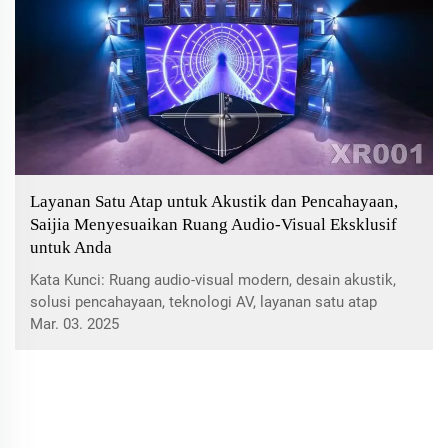
Layanan Satu Atap untuk Akustik dan Pencahayaan,
Saijia Menyesuaikan Ruang Audio-Visual Eksklusif
untuk Anda
Kata Kunci: Ruang audio-visual modern, desain akustik,
solusi pencahayaan, teknologi AV, layanan satu atap
Saijia. Temukan bagaimana solusi satu atap Saijia untuk
Mar. 03. 2025
akustik dan pencahayaan meningkatkan ruang audio-
visual modern dengan rencana yang disesuaikan,
implementasi yang mulus, dan dukungan purna jual yang
kuat, mengubah lingkungan menjadi ruang yang menarik
dan interaktif.