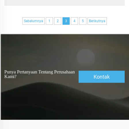
lebih baik.
Sebelumnya
1
2
3
4
5
Berikutnya
Punya Pertanyaan Tentang Perusahaan
Kontak
Kami?