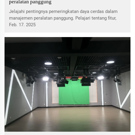
peralatan panggung
Jelajahi pentingnya pemeringkatan daya cerdas dalam
manajemen peralatan panggung. Pelajari tentang fitur,
manfaat, dan praktik terbaik untuk memastikan keamanan
Feb. 17. 2025
peralatan dan kinerja optimal.