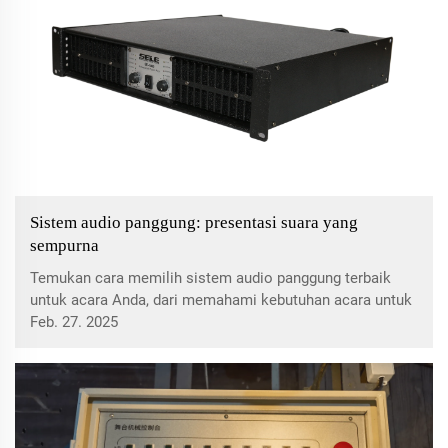
Sistem audio panggung: presentasi suara yang
sempurna
Temukan cara memilih sistem audio panggung terbaik
untuk acara Anda, dari memahami kebutuhan acara untuk
memilih komponen kunci dan memanfaatkan power
Feb. 27. 2025
sequencer untuk kinerja yang mulus. Mencapai kualitas
suara yang optimal dengan tips ahli kami.