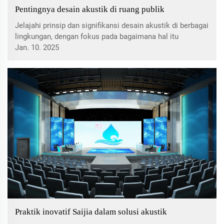
Pentingnya desain akustik di ruang publik
Jelajahi prinsip dan signifikansi desain akustik di berbagai
lingkungan, dengan fokus pada bagaimana hal itu
meningkatkan pengalaman auditori, mengelola
Jan. 10. 2025
kebisingan, dan mengintegrasikan teknologi modern
untuk keberlanjutan dan efisiensi dalam manajemen
suara.
Praktik inovatif Saijia dalam solusi akustik