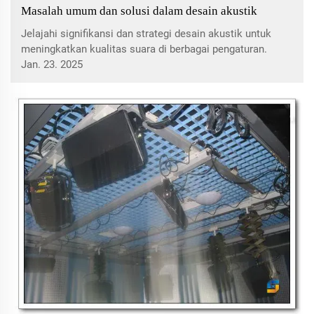
Masalah umum dan solusi dalam desain akustik
Jelajahi signifikansi dan strategi desain akustik untuk
meningkatkan kualitas suara di berbagai pengaturan.
Pelajari tentang penyerapan suara, isolasi, dan teknik
Jan. 23. 2025
inovatif untuk mengubah lingkungan akustik interior.