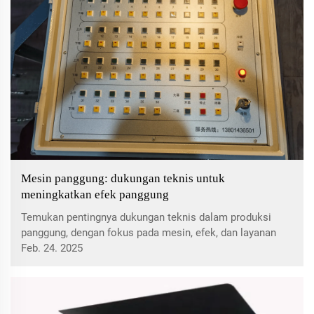
Mesin panggung: dukungan teknis untuk
meningkatkan efek panggung
Temukan pentingnya dukungan teknis dalam produksi
panggung, dengan fokus pada mesin, efek, dan layanan
untuk kinerja dan keselamatan yang optimal. Pelajari
Feb. 24. 2025
tentang pemeliharaan pencegahan, perbaikan darurat, dan
memilih penyedia dukungan yang tepat untuk operasi
tahap yang mulus.