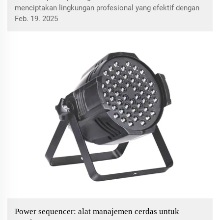
menciptakan lingkungan profesional yang efektif dengan
mengurangi kebisingan, meningkatkan produktivitas, dan
Feb. 19. 2025
meningkatkan kesejahteraan karyawan di kantor terbuka
dan ruang kerja lainnya. Jelajahi solusi desain, manfaat
bahan akustik, dan praktik terbaik untuk manajemen
kebisingan.
Power sequencer: alat manajemen cerdas untuk