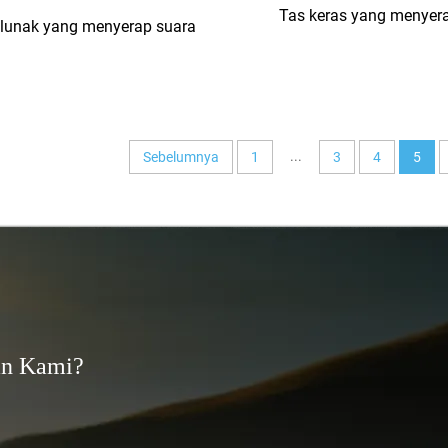
Tas keras yang menyer
 lunak yang menyerap suara
...
Sebelumnya
1
3
4
5
an Kami?