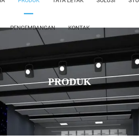
MA
PRODUK
TATA LETAK
SOLUSI
STU
PENGEMBANGAN
KONTAK
PRODUK