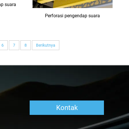
ap suara
Perforasi pengendap suara
6
7
8
Berikutnya
Kontak