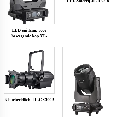
LED-vloerrij JL-R3018
LED-snijlamp voor
bewegende kop YL-
Y1000SF
Kleurbeeldlicht JL-CX300B