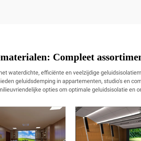
ematerialen: Compleet assortimen
et waterdichte, efficiënte en veelzijdige geluidsisolatie
eden geluidsdemping in appartementen, studio's en comm
ilieuvriendelijke opties om optimale geluidsisolatie en ont