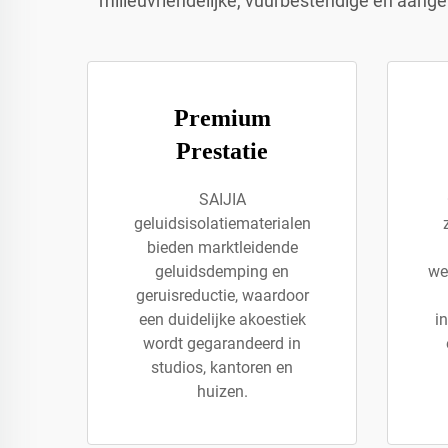
milieuvriendelijke, vuurbestendige en aang
Premium
Prestatie
SAIJIA
geluidsisolatiematerialen
bieden marktleidende
geluidsdemping en
we
geruisreductie, waardoor
een duidelijke akoestiek
in
wordt gegarandeerd in
studios, kantoren en
huizen.