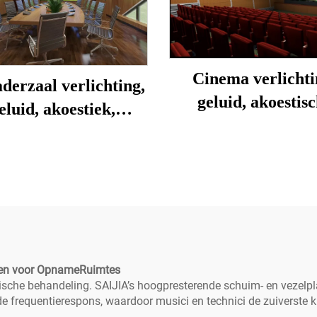
Cinema verlichti
derzaal verlichting,
geluid, akoestis
eluid, akoestiek,
decoratie ontwer
oratie, ontwerp en
installatie
installatie
alen voor OpnameRuimtes
ische behandeling. SAIJIA’s hoogpresterende schuim- en vezelp
e frequentierespons, waardoor musici en technici de zuiverste 