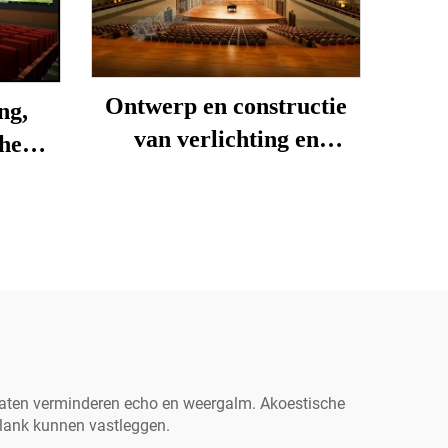
Ontwerp en constructie
ng,
van verlichting en
che
akoestiek in concertzalen
p en
laten verminderen echo en weergalm. Akoestische
klank kunnen vastleggen.