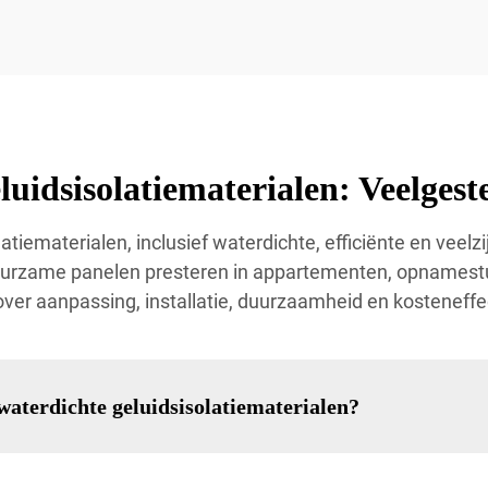
uidsisolatiematerialen: Veelgest
tiematerialen, inclusief waterdichte, efficiënte en veel
urzame panelen presteren in appartementen, opnamestu
er aanpassing, installatie, duurzaamheid en kosteneffec
waterdichte geluidsisolatiematerialen?