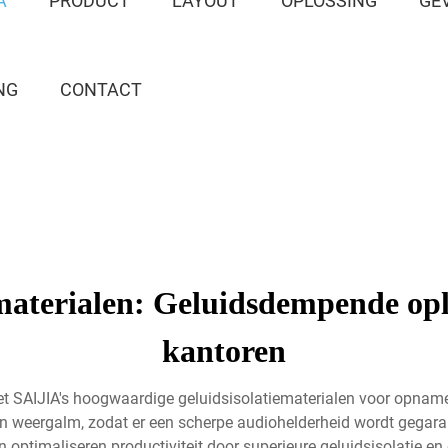
A
PRODUCT
LAYOUT
OPLOSSING
GE
NG
CONTACT
materialen: Geluidsdempende opl
kantoren
met SAIJIA's hoogwaardige geluidsisolatiematerialen voor opnames
weergalm, zodat er een scherpe audiohelderheid wordt gegaran
n optimaliseren productiviteit door superieure geluidsisolatie e