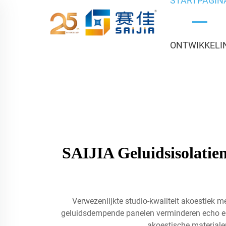
STARTPAGIN
ONTWIKKELI
SAIJIA Geluidsisolatie
Verwezenlijkte studio-kwaliteit akoestiek 
geluidsdempende panelen verminderen echo en 
akoestische materiale