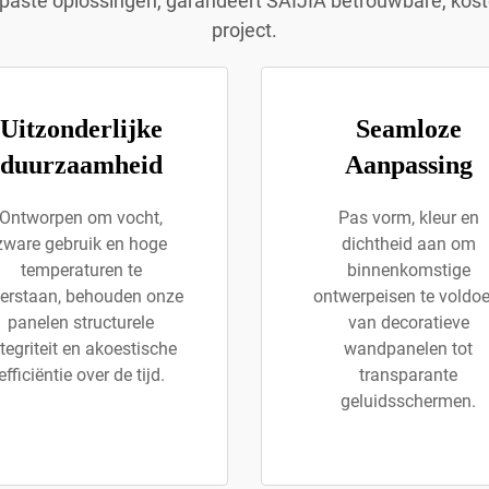
epaste oplossingen, garandeert SAIJIA betrouwbare, koste
project.
Uitzonderlijke
Seamloze
duurzaamheid
Aanpassing
Ontworpen om vocht,
Pas vorm, kleur en
zware gebruik en hoge
dichtheid aan om
temperaturen te
binnenkomstige
erstaan, behouden onze
ontwerpeisen te voldoe
panelen structurele
van decoratieve
tegriteit en akoestische
wandpanelen tot
efficiëntie over de tijd.
transparante
geluidsschermen.