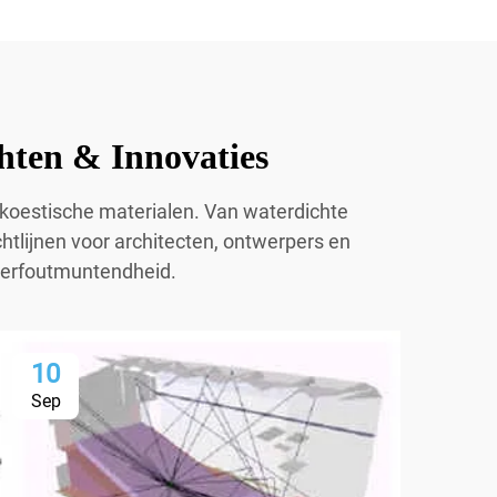
hten & Innovaties
 akoestische materialen. Van waterdichte
chtlijnen voor architecten, ontwerpers en
twerfoutmuntendheid.
10
1
Sep
Se