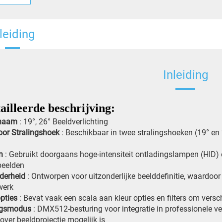
leiding
Inleiding
ailleerde beschrijving:
tnaam
: 19°, 26° Beeldverlichting
oor Stralingshoek
: Beschikbaar in twee stralingshoeken (19° en 
on
: Gebruikt doorgaans hoge-intensiteit ontladingslampen (HID)
beelden
lderheid
: Ontworpen voor uitzonderlijke beelddefinitie, waardoor 
werk
opties
: Bevat vaak een scala aan kleur opties en filters om versch
ngsmodus
: DMX512-besturing voor integratie in professionele 
 over beeldprojectie mogelijk is