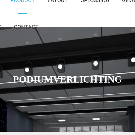
PRODUCT
LAYOUT
OPLOSSING
GEV
G
CONTACT
PODIUMVERLICHTING