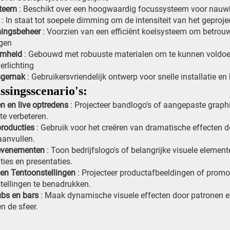
steem
: Beschikt over een hoogwaardig focussysteem voor nauwk
n
: In staat tot soepele dimming om de intensiteit van het geproj
ingsbeheer
: Voorzien van een efficiënt koelsysteem om betrouw
gen
amheid
: Gebouwd met robuuste materialen om te kunnen voldoe
rlichting
ksgemak
: Gebruikersvriendelijk ontwerp voor snelle installatie en
ssingsscenario's:
n en live optredens
: Projecteer bandlogo's of aangepaste graph
te verbeteren.
producties
: Gebruik voor het creëren van dramatische effecten d
aanvullen.
sevenementen
: Toon bedrijfslogo's of belangrijke visuele elemen
ties en presentaties.
en Tentoonstellingen
: Projecteer productafbeeldingen of promo
tellingen te benadrukken.
ubs en bars
: Maak dynamische visuele effecten door patronen en
n de sfeer.