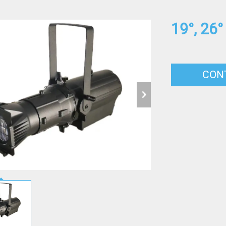
19°, 26°
CON