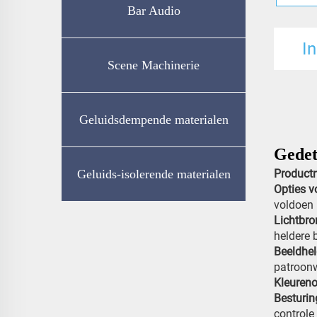
Bar Audio
In
Scene Machinerie
Geluidsdempende materialen
Gedet
Geluids-isolerende materialen
Produc
Opties v
voldoen
Lichtbr
heldere 
Beeldhe
patroon
Kleuren
Besturi
controle