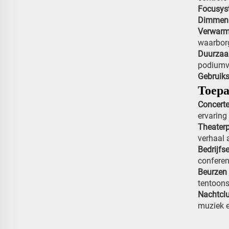
Focusy
Dimme
Verwarm
waarbor
Duurza
podiumve
Gebrui
Toepa
Concerte
ervaring 
Theater
verhaal 
Bedrijf
conferen
Beurzen 
tentoons
Nachtcl
muziek e