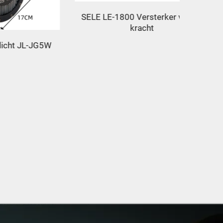
SELE LE-1800 Versterker van de
kracht
L-JG5W
Waterdi