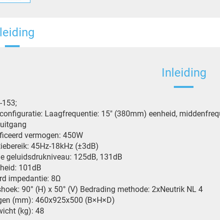
leiding
Inleiding
-153;
configuratie: Laagfrequentie: 15″ (380mm) eenheid, middenfreq
uitgang
ificeerd vermogen: 450W
iebereik: 45Hz-18kHz (±3dB)
e geluidsdrukniveau: 125dB, 131dB
gheid: 101dB
rd impedantie: 8Ω
shoek: 90° (H) x 50° (V) Bedrading methode: 2xNeutrik NL 4
gen (mm): 460x925x500 (B×H×D)
icht (kg): 48