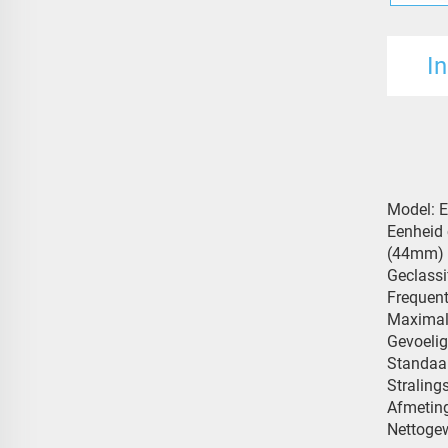
In
Model: E
Eenheid 
(44mm) 
Geclass
Frequent
Maximal
Gevoeli
Standaa
Straling
Afmetin
Nettogew