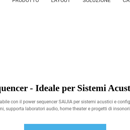
E
PRODOTTO
LAYOUT
SOLUZIONE
CA
encer - Ideale per Sistemi Acusti
tabile con il power sequencer SAIJIA per sistemi acustici e config
ni, supporta laboratori audio, home theater e progetti di insonor