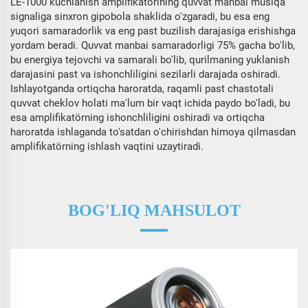
LE-1000 kuchlanish amplifikatörining quvvat manbai musiqa
signaliga sinxron gipobola shaklida o'zgaradi, bu esa eng
yuqori samaradorlik va eng past buzilish darajasiga erishishga
yordam beradi. Quvvat manbai samaradorligi 75% gacha bo'lib,
bu energiya tejovchi va samarali bo'lib, qurilmaning yuklanish
darajasini past va ishonchliligini sezilarli darajada oshiradi.
Ishlayotganda ortiqcha haroratda, raqamli past chastotali
quvvat cheklov holati ma'lum bir vaqt ichida paydo bo'ladi, bu
esa amplifikatörning ishonchliligini oshiradi va ortiqcha
haroratda ishlaganda to'satdan o'chirishdan himoya qilmasdan
amplifikatörning ishlash vaqtini uzaytiradi.
BOG'LIQ MAHSULOT