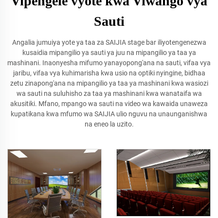
Vipengele vyote kwa Viwango vya
Sauti
Angalia jumuiya yote ya taa za SAIJIA stage bar iliyotengenezwa
kusaidia mipangilio ya sauti ya juu na mipangilio ya taa ya
mashinani. Inaonyesha mifumo yanayopong'ana na sauti, vifaa vya
jaribu, vifaa vya kuhimarisha kwa usio na optiki nyingine, bidhaa
zetu zinapong'ana na mipangilio ya taa ya mashinani kwa wasiozi
wa sauti na suluhisho za taa ya mashinani kwa wanataifa wa
akusitiki. Mfano, mpango wa sauti na video wa kawaida unaweza
kupatikana kwa mfumo wa SAIJIA ulio nguvu na unaunganishwa
na eneo la uzito.