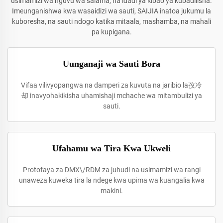
usimamizi wa nguvu wa salama, na idadi ya kibao ya kubadilisha.
Imeunganishwa kwa wasaidizi wa sauti, SAIJIA inatoa jukumu la
kuboresha, na sauti ndogo katika mitaala, mashamba, na mahali
pa kupigana.
Uunganaji wa Sauti Bora
Vifaa vilivyopangwa na damperi za kuvuta na jaribio la孜冷
却 inavyohakikisha uhamishaji mchache wa mitambulizi ya
sauti.
Ufahamu wa Tira Kwa Ukweli
Protofaya za DMX\/RDM za juhudi na usimamizi wa rangi
unaweza kuweka tira la ndege kwa upima wa kuangalia kwa
makini.