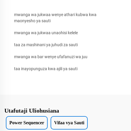
mwanga wa jukwaa wenye athari kubwa kwa
maonyesho ya sauti
mwanga wa jukwaa unaohisi kelele
taa za mashinani ya juhudi za sauti
mwanga wa bar wenye ufafanuzi wa juu
taa inayopunguza kwa ajili ya sauti
Utafutaji Uliohusiana
Power Sequencer
Vifaa vya Sauti