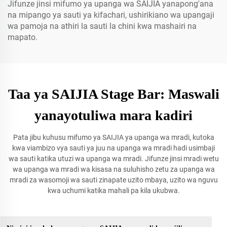
Jifunze jinsi mifumo ya upanga wa SAIJIA yanapong'ana
na mipango ya sauti ya kifachari, ushirikiano wa upangaji
wa pamoja na athiri la sauti la chini kwa mashairi na
mapato.
Taa ya SAIJIA Stage Bar: Maswali
yanayotuliwa mara kadiri
Pata jibu kuhusu mifumo ya SAIJIA ya upanga wa mradi, kutoka
kwa viambizo vya sauti ya juu na upanga wa mradi hadi usimbaji
wa sauti katika utuzi wa upanga wa mradi. Jifunze jinsi mradi wetu
wa upanga wa mradi wa kisasa na suluhisho zetu za upanga wa
mradi za wasomoji wa sauti zinapate uzito mbaya, uzito wa nguvu
kwa uchumi katika mahali pa kila ukubwa.