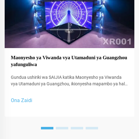
Maonyesho ya Viwanda vya Utamaduni ya Guangzhou
yafunguliwa
Gundua ushiriki wa SAIJIA katika Maonyesho ya Viwanda
vya Utamaduni ya Guangzhou, ikionyesha mapambo ya hali
ya juu ya sauti na teknolojia ya XR kwa studio na nafasi za
utendaji.
Ona Zaidi