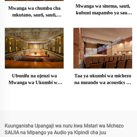
Mwanga wa sinema, sauti,
Mwanga wa chumba cha
kubuni mapambo ya sauti
mkutano, sauti, sauti,
na ufungaji
mapambo, muundo na
ufungaji
Ubunifu na ujenzi wa
Taa ya ukumbi wa michezo
Mwanga wa Ukumbi wa
na muundo wa acoustics na
Muziki na Sauti
ujenzi
Kuunganisha Upangaji wa nuru kwa Mstari wa Mchezo
SAIJIA na Mipango ya Audio ya Kipindi cha juu