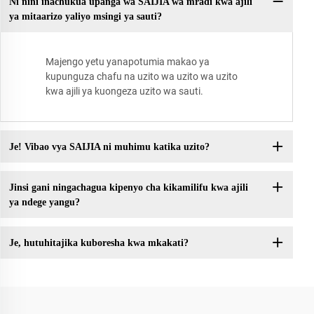
Ni nini inachukua upanga wa SAIJIA wa mradi kwa ajili
ya mitaarizo yaliyo msingi ya sauti?
Majengo yetu yanapotumia makao ya
kupunguza chafu na uzito wa uzito wa uzito
kwa ajili ya kuongeza uzito wa sauti.
Je! Vibao vya SAIJIA ni muhimu katika uzito?
Jinsi gani ningachagua kipenyo cha kikamilifu kwa ajili
ya ndege yangu?
Je, hutuhitajika kuboresha kwa mkakati?