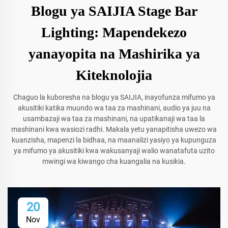
Blogu ya SAIJIA Stage Bar
Lighting: Mapendekezo
yanayopita na Mashirika ya
Kiteknolojia
Chaguo la kuboresha na blogu ya SAIJIA, inayofunza mifumo ya
akusitiki katika muundo wa taa za mashinani, audio ya juu na
usambazaji wa taa za mashinani, na upatikanaji wa taa la
mashinani kwa wasiozi radhi. Makala yetu yanapitisha uwezo wa
kuanzisha, mapenzi la bidhaa, na maanalizi yasiyo ya kupunguza
ya mifumo ya akusitiki kwa wakusanyaji walio wanatafuta uzito
mwingi wa kiwango cha kuangalia na kusikia.
20
Nov