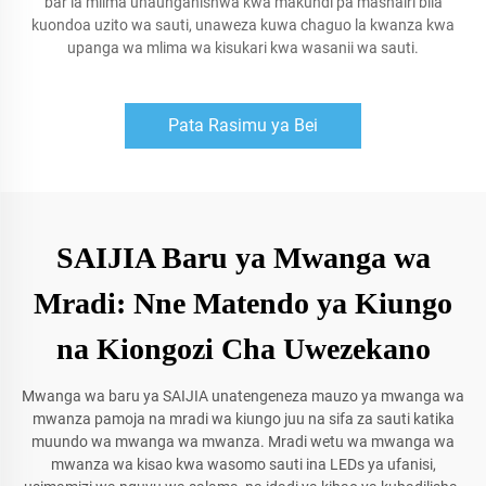
bar la mlima unaunganishwa kwa makundi pa mashairi bila
kuondoa uzito wa sauti, unaweza kuwa chaguo la kwanza kwa
upanga wa mlima wa kisukari kwa wasanii wa sauti.
Pata Rasimu ya Bei
SAIJIA Baru ya Mwanga wa
Mradi: Nne Matendo ya Kiungo
na Kiongozi Cha Uwezekano
Mwanga wa baru ya SAIJIA unatengeneza mauzo ya mwanga wa
mwanza pamoja na mradi wa kiungo juu na sifa za sauti katika
muundo wa mwanga wa mwanza. Mradi wetu wa mwanga wa
mwanza wa kisao kwa wasomo sauti ina LEDs ya ufanisi,