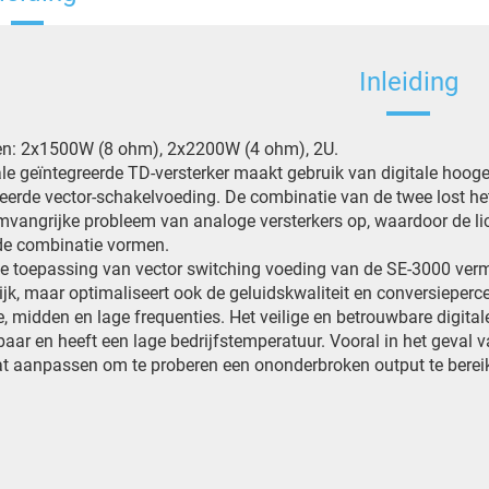
Inleiding
n: 2x1500W (8 ohm), 2x2200W (4 ohm), 2U.
ale geïntegreerde TD-versterker maakt gebruik van digitale hoog
erde vector-schakelvoeding. De combinatie van de twee lost het 
mvangrijke probleem van analoge versterkers op, waardoor de lich
de combinatie vormen.
e toepassing van vector switching voeding van de SE-3000 verm
ijk, maar optimaliseert ook de geluidskwaliteit en conversieper
, midden en lage frequenties. Het veilige en betrouwbare digit
aar en heeft een lage bedrijfstemperatuur. Vooral in het geval 
t aanpassen om te proberen een ononderbroken output te berei