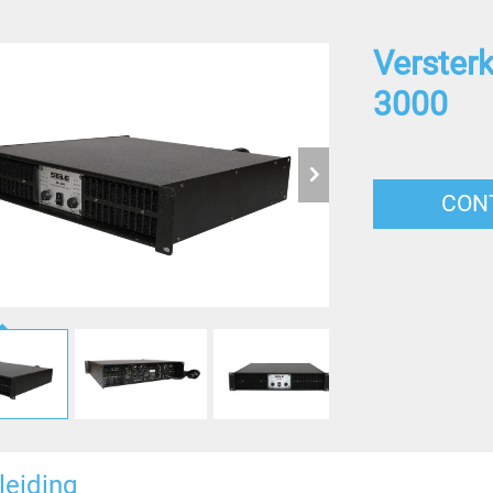
Verster
3000
CON
leiding