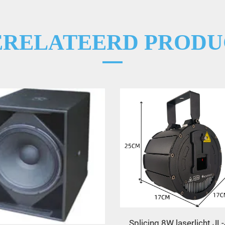
ERELATEERD PRODU
Splicing 8W laserlicht J