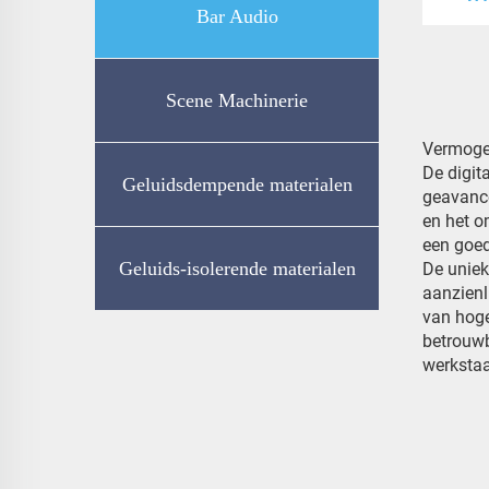
Bar Audio
Scene Machinerie
Vermoge
De digit
Geluidsdempende materialen
geavance
en het o
een goe
Geluids-isolerende materialen
De uniek
aanzienl
van hoge
betrouwb
werkstaa