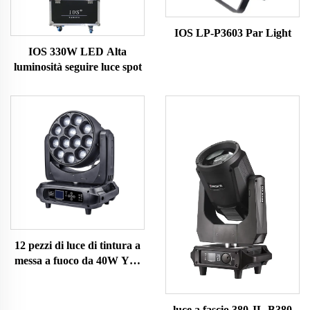
IOS LP-P3603 Par Light
IOS 330W LED Alta
luminosità seguire luce spot
12 pezzi di luce di tintura a
messa a fuoco da 40W YL-
Y1240
luce a fascio 380 JL-B380