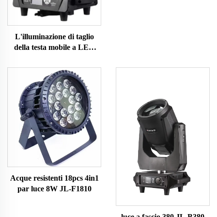
L'illuminazione di taglio
della testa mobile a LED
YL-Y600SF
Acque resistenti 18pcs 4in1
par luce 8W JL-F1810
luce a fascio 380 JL-B380