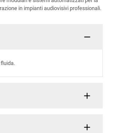
ture modulari e sistemi automatizzati per la
razione in impianti audiovisivi professionali.
fluida.