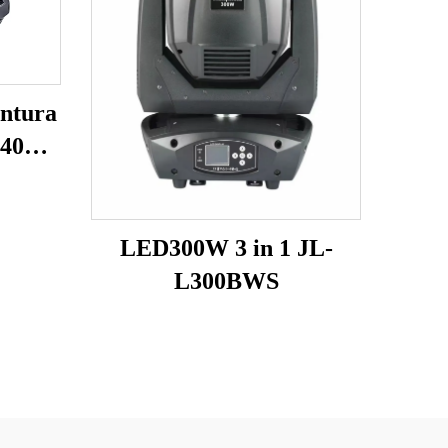
intura
a 40W
LED300W 3 in 1 JL-
L300BWS