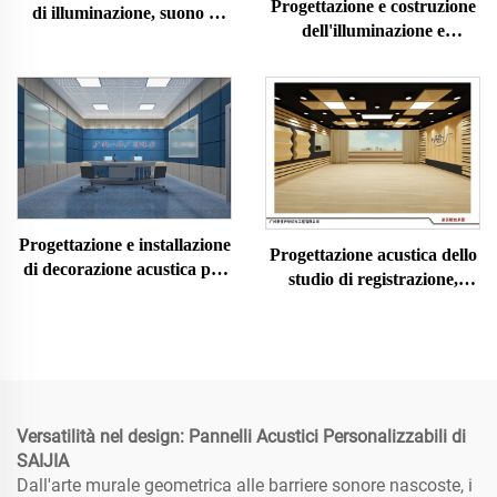
Progettazione e costruzione
di illuminazione, suono e
dell'illuminazione e
decorazione acustica di
dell'acustica dell'auditorium
un'aula magna
multifunzionale
Progettazione e installazione
Progettazione acustica dello
di decorazione acustica per
studio di registrazione,
studi dal vivo
decorazione e installazione
acustica
Versatilità nel design: Pannelli Acustici Personalizzabili di
SAIJIA
Dall'arte murale geometrica alle barriere sonore nascoste, i