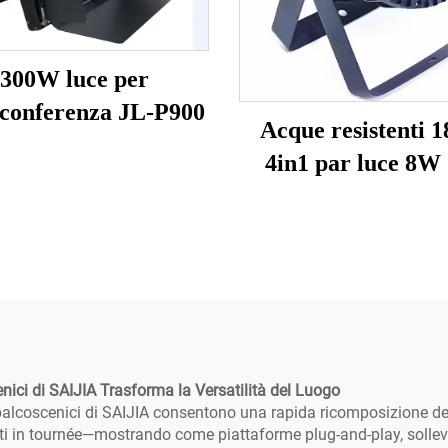
300W luce per
oconferenza JL-P900
Acque resistenti 1
4in1 par luce 8W
F1810
enici di SAIJIA Trasforma la Versatilità del Luogo
 palcoscenici di SAIJIA consentono una rapida ricomposizione degl
erti in tournée—mostrando come piattaforme plug-and-play, solleva