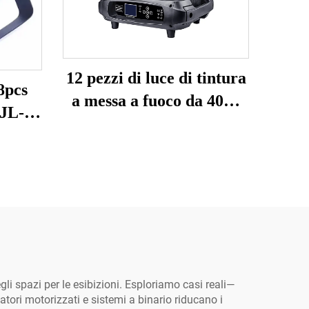
12 pezzi di luce di tintura
8pcs
a messa a fuoco da 40W
 JL-
YL-Y1240
i spazi per le esibizioni. Esploriamo casi reali—
tori motorizzati e sistemi a binario riducano i