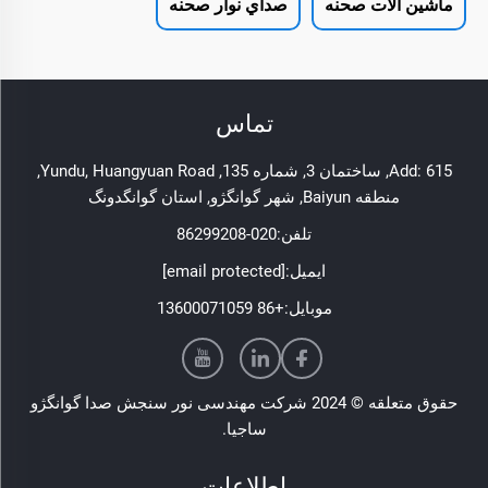
ماشین آلات صحنه
صداي نوار صحنه
تماس
Add: 615, ساختمان 3, شماره 135, Yundu, Huangyuan Road,
منطقه Baiyun, شهر گوانگژو, استان گوانگدونگ
تلفن:
020-86299208
ایمیل:
[email protected]
موبایل:
+86 13600071059
حقوق متعلقه © 2024 شرکت مهندسی نور سنجش صدا گوانگژو
ساجیا.
اطلاعات