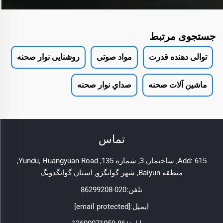
جستجوی مرتبط
توالی دهنده قدرت
مواد صوتی
روشنایی نوار صحنه
ماشین آلات صحنه
صداي نوار صحنه
تماس
Add: 615, ساختمان 3, شماره 135, Yundu, Huangyuan Road,
منطقه Baiyun, شهر گوانگژو, استان گوانگدونگ
تلفن:
020-86299208
ایمیل:
[email protected]