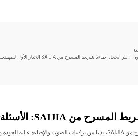
يط المسرح من SAIJIA الخيار الأول للمهندسين الصوتيين.
سرح من SAIJIA: الأسئلة الشائعة
احصل على إجابات حول نطاق إضاءة شريط المسرح من SAIJIA، بدءًا من تركيبات