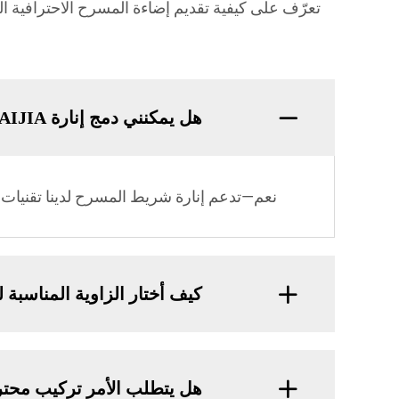
تعرّف على كيفية تقديم إضاءة المسرح الاحترافية ا
هل يمكنني دمج إنارة SAIJIA مع أنظمة DMX الموجودة؟
نعم—تدعم إنارة شريط المسرح لدينا تقنيات DMX512، RDM، و Art-Net للتحكم السلس.
كيف أختار الزاوية المناسبة
هل يتطلب الأمر تركيب محت