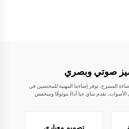
تميز صوتي وبصري
اءة المسرح. توفر إضاءتنا المهنية للمختصين في
ين في الأصوات، تقدم ساي جيا أداءً موثوقًا ومنخفض
تصميم معياري