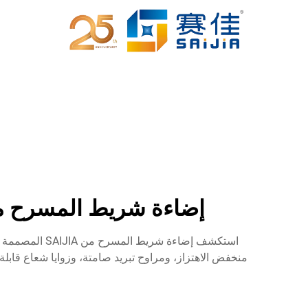
إضاءة شريط المسرح من SAIJIA: الخصائص الصوتية في تصميم إضاء
استكشف إضاءة
منخفض الاهتزاز، ومراوح تبريد صامتة، وزوايا شعاع قابل