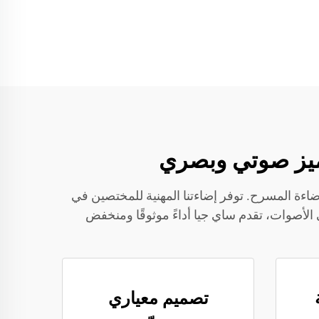
تميز صوتي وبصري
اءة المسرح. توفر إضاءتنا المهنية للمختصين في
ين في الأصوات، تقدم ساي جيا أداءً موثوقًا ومنخفض
تصميم معياري