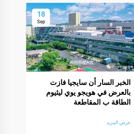
18
Sep
الخبر السار أن سايجيا فازت
مقدم
بالعرض في هويجو يوي ليثيوم
والص
الطاقة ب المقاطعة
الممل
انضم 
عرض المزيد