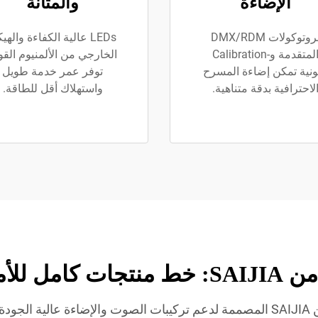
الإضاءة
والمتانة
بروتوكولات DMX/RDM
LEDs عالية الكفاءة والهي
المتقدمة و-Calibration
الخارجي من الألمنيوم الق
لونية تمكن إضاءة المسرح
توفر عمر خدمة طويل
لاحترافية بدقة متناهية.
واستهلاك أقل للطاقة.
اسة للصوت
استكشف نطاق إضاءة شريط المسرح الكاملة من SAIJIA المصممة لدعم تركيبات الصوت 