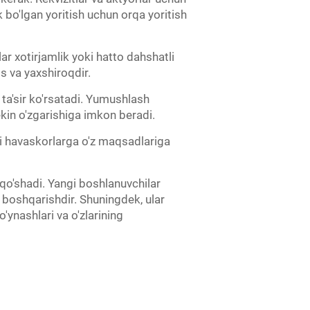
 bo'lgan yoritish uchun orqa yoritish
lar xotirjamlik yoki hatto dahshatli
os va yaxshiroqdir.
 ta'sir ko'rsatadi. Yumushlash
kin o'zgarishiga imkon beradi.
ri havaskorlarga o'z maqsadlariga
qo'shadi. Yangi boshlanuvchilar
i boshqarishdir. Shuningdek, ular
'ynashlari va o'zlarining