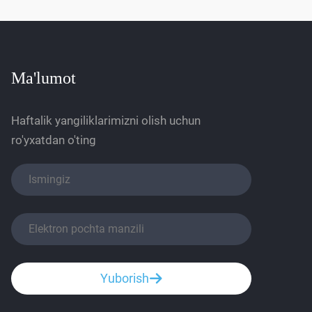
Ma'lumot
Haftalik yangiliklarimizni olish uchun
ro'yxatdan o'ting
Yuborish