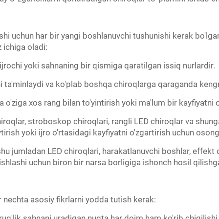
i uchun har bir yangi boshlanuvchi tushunishi kerak bo'lgan sa
 ichiga oladi:
jrochi yoki sahnaning bir qismiga qaratilgan issiq nurlardir.
rni ta'minlaydi va ko'plab boshqa chiroqlarga qaraganda ke
da o'ziga xos rang bilan to'yintirish yoki ma'lum bir kayfiyatni 
chiroqlar, stroboskop chiroqlari, rangli LED chiroqlar va shung
ytirish yoki ijro o'rtasidagi kayfiyatni o'zgartirish uchun oso
, shu jumladan LED chiroqlari, harakatlanuvchi boshlar, effekt
r ishlashi uchun biron bir narsa borligiga ishonch hosil qilis
 nechta asosiy fikrlarni yodda tutish kerak:
rug'lik sahnani uradigan nuqta har doim ham ko'rib chiqilishi