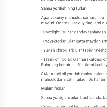
Sahna yoritishining turlari
Agar yakuniy mahsulot samarali bo'lish
mavjud. Odatda ular quyidagilarni oʻz
- Spotlight: Bu har qanday tanlangan i
- Proyektorlar: Ular katta maydonla
- Yuvish chiroqlari: Ular tabiiy ravish
- Ta'sirli chiroqlar: ular harakatdagi 
Bularning har birini effektlarni kucha
SAIJIA turli xil yoritish mahsulotlari
mahsulotlarni taklif qiladi. Bu har bi
Muhim fikrlar
Sahna yoritgichi bilan boshlashda, bir
- Yorug'lik burchaklari: har qanday yo