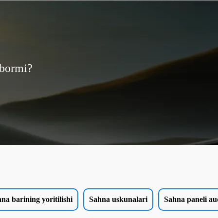
 bormi?
na barining yoritilishi
Sahna uskunalari
Sahna paneli au