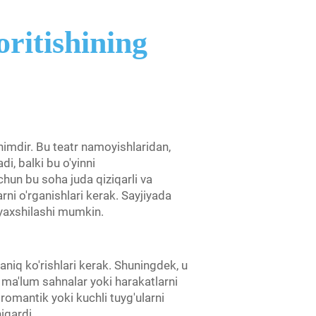
ritishining
uhimdir. Bu teatr namoyishlaridan,
i, balki bu o'yinni
hun bu soha juda qiziqarli va
rni o'rganishlari kerak. Sayjiyada
i yaxshilashi mumkin.
aniq ko'rishlari kerak. Shuningdek, u
, ma'lum sahnalar yoki harakatlarni
omantik yoki kuchli tuyg'ularni
iqardi.