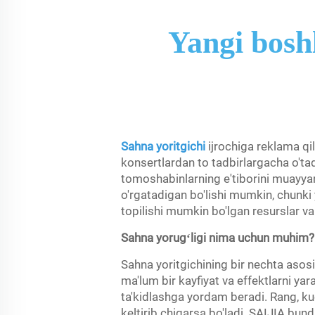
Yangi bosh
Sahna yoritgichi
ijrochiga reklama qil
konsertlardan to tadbirlargacha o'tad
tomoshabinlarning e'tiborini muayyan
o'rgatadigan bo'lishi mumkin, chunki 
topilishi mumkin bo'lgan resurslar va 
Sahna yorugʻligi nima uchun muhim?
Sahna yoritgichining bir nechta asosiy
ma'lum bir kayfiyat va effektlarni ya
ta'kidlashga yordam beradi. Rang, ku
keltirib chiqarsa bo'ladi. SAIJIA bun