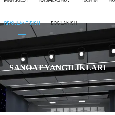
MAHSULOT
RASMLASHUV
YECHIM
HO
RIVOJLANTIRISH
BOG'LANISH
SANOAT YANGILIKLARI