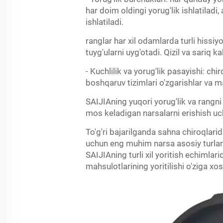
har doim oldingi yorug'lik ishlatilad
ishlatiladi.
ranglar har xil odamlarda turli hissiy
tuyg'ularni uyg'otadi. Qizil va sariq k
- Kuchlilik va yorug'lik pasayishi: ch
boshqaruv tizimlari o'zgarishlar va 
SAIJIAning yuqori yorug'lik va rangn
mos keladigan narsalarni erishish uc
To'g'ri bajarilganda sahna chiroqlar
uchun eng muhim narsa asosiy turlarni
SAIJIAning turli xil yoritish echimlar
mahsulotlarining yoritilishi o'ziga xo