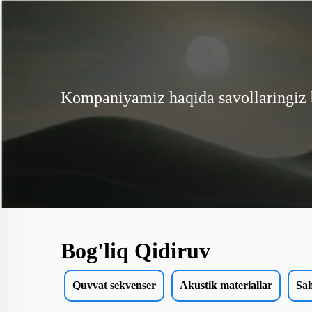
Kompaniyamiz haqida savollaringiz
Bog'liq Qidiruv
Quvvat sekvenser
Akustik materiallar
Sah