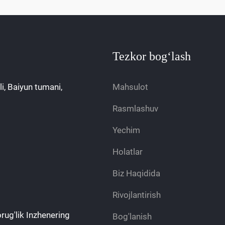
Tezkor bogʻlash
i, Baiyun tumani,
Mahsulot
Rasmlashuv
Yechim
Holatlar
Biz Haqidida
Rivojlantirish
ug'lik Inzhenering
Bog'lanish