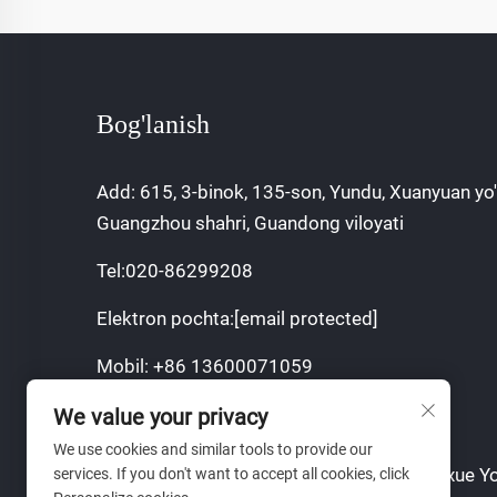
Bog'lanish
Add: 615, 3-binok, 135-son, Yundu, Xuanyuan yo'l
Guangzhou shahri, Guandong viloyati
Tel:
020-86299208
Elektron pochta:
[email protected]
Mobil:
+86 13600071059
We value your privacy
We use cookies and similar tools to provide our
Copyright © 2024 Guangzhou Sajia Shengxue Yor
services. If you don't want to accept all cookies, click