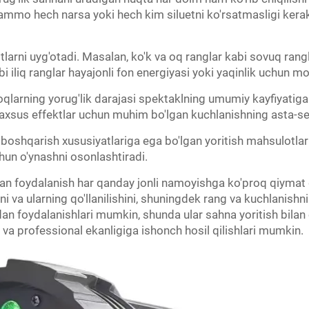
i, ammo hech narsa yoki hech kim siluetni ko'rsatmasligi kerak
otlarni uyg'otadi. Masalan, ko'k va oq ranglar kabi sovuq rang
abi iliq ranglar hayajonli fon energiyasi yoki yaqinlik uchun m
iroqlarning yorug'lik darajasi spektaklning umumiy kayfiyatiga
maxsus effektlar uchun muhim bo'lgan kuchlanishning asta-se
i boshqarish xususiyatlariga ega bo'lgan yoritish mahsulotla
hun o'ynashni osonlashtiradi.
idan foydalanish har qanday jonli namoyishga ko'proq qiymat 
 va ularning qo'llanilishini, shuningdek rang va kuchlanishn
idan foydalanishlari mumkin, shunda ular sahna yoritish bilan o
s va professional ekanligiga ishonch hosil qilishlari mumkin.