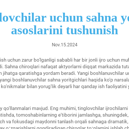
lovchilar uchun sahna yo
asoslarini tushunish
Nov.15.2024
ish uchun zarur bo'lganligi sababli har bir jonli ijro uchun m
i. Sahna chiroqlari nafaqat aktyorlarni diqqat markazida tutad
 jihatga qaratishga yordam beradi. Yangi boshlanuvchilar uc
yangi boshlanuvchilar sahna yoritgichlari haqida ko'p narsala
ko'nikmalar bilan yorug'lik deyarli har qanday ish faoliyatin
 qo'llanmalari mavjud. Eng muhimi, tinglovchilar ijrochilarni 
ratishda, tomoshabinlarning e'tiborini jamlashga, shuningdek
ch va fokusdagi maydonni tanlash orqali sahnaga dramatik, r
day oʻzgarishlarni qondiradigan chiroqlar toʻplamini ishlab ch