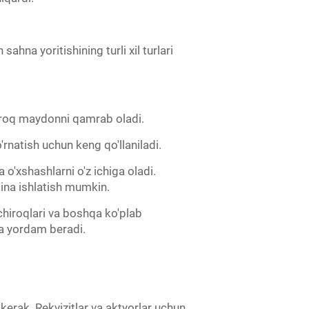
hna yoritishining turli xil turlari
ngroq maydonni qamrab oladi.
o'rnatish uchun keng qo'llaniladi.
a o'xshashlarni o'z ichiga oladi.
ngina ishlatish mumkin.
 chiroqlari va boshqa ko'plab
hga yordam beradi.
 kerak. Rekvizitlar va aktyorlar uchun