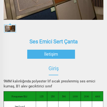
Ses Emici Sert Çanta
İletişim
Giriş
9MM kalınlığında polyester lif sıcak preslenmiş ses emici
kumaş, B1 alev geciktirici sınıf