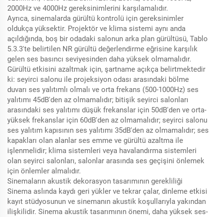
2000Hz ve 4000Hz gereksinimlerini karşılamalıdır.
Ayrıca, sinemalarda gürültü kontrolü için gereksinimler
oldukça yüksektir. Projektör ve klima sistemi aynı anda
açıldığında, boş bir odadaki salonun arka plan gürültüsü, Tablo
5.3.3'te belirtilen NR gürültü değerlendirme eğrisine karşılık
gelen ses basıncı seviyesinden daha yüksek olmamalıdır.
Gürültü etkisini azaltmak için, şartname açıkça belirtmektedir
ki: seyirci salonu ile projeksiyon odası arasındaki bölme
duvarı ses yalıtımlı olmalı ve orta frekans (500-1000Hz) ses
yalıtımı 45dB'den az olmamalıdır; bitişik seyirci salonları
arasındaki ses yalıtımı düşük frekanslar için 50dB'den ve orta-
yüksek frekanslar için 60dB'den az olmamalıdır; seyirci salonu
ses yalıtım kapısının ses yalıtımı 35dB'den az olmamalıdır; ses
kapakları olan alanlar ses emme ve gürültü azaltma ile
işlenmelidir; klima sistemleri veya havalandırma sistemleri
olan seyirci salonları, salonlar arasında ses geçişini önlemek
için önlemler almalıdır.
Sinemaların akustik dekorasyon tasarımının gerekliliği
Sinema aslında kaydı geri yükler ve tekrar çalar, dinleme etkisi
kayıt stüdyosunun ve sinemanın akustik koşullarıyla yakından
ilişkilidir. Sinema akustik tasarımının önemi, daha yüksek ses-