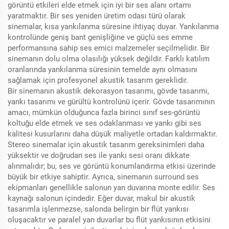
görüntü etkileri elde etmek için iyi bir ses alanı ortamı
yaratmaktır. Bir ses yeniden üretim odası türü olarak
sinemalar, kısa yankılanma süresine ihtiyaç duyar. Yankılanma
kontrolünde geniş bant genişliğine ve güçlü ses emme
performansına sahip ses emici malzemeler seçilmelidir. Bir
sinemanın dolu olma olasılığı yüksek değildir. Farklı katılım
oranlarında yankılanma süresinin temelde aynı olmasını
sağlamak için profesyonel akustik tasarım gereklidir.
Bir sinemanın akustik dekorasyon tasarımı, gövde tasarımı,
yankı tasarımı ve gürültü kontrolünü içerir. Gövde tasarımının
amacı, mümkün olduğunca fazla birinci sınıf ses-görüntü
koltuğu elde etmek ve ses odaklanması ve yankı gibi ses
kalitesi kusurlarını daha düşük maliyetle ortadan kaldırmaktır.
Stereo sinemalar için akustik tasarım gereksinimleri daha
yüksektir ve doğrudan ses ile yankı sesi oranı dikkate
alınmalıdır; bu, ses ve görüntü konumlandırma etkisi üzerinde
büyük bir etkiye sahiptir. Ayrıca, sinemanın surround ses
ekipmanları genellikle salonun yan duvarına monte edilir. Ses
kaynağı salonun içindedir. Eğer duvar, makul bir akustik
tasarımla işlenmezse, salonda belirgin bir flüt yankısı
oluşacaktır ve paralel yan duvarlar bu flüt yankısının etkisini