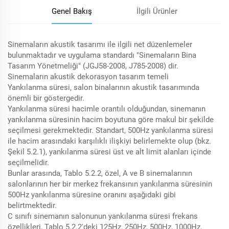
Genel Bakış
İlgili Ürünler
Sinemaların akustik tasarımı ile ilgili net düzenlemeler
bulunmaktadır ve uygulama standardı "Sinemaların Bina
Tasarım Yönetmeliği" (JGJ58-2008, J785-2008) dir.
Sinemaların akustik dekorasyon tasarım temeli
Yankılanma süresi, salon binalarının akustik tasarımında
önemli bir göstergedir.
Yankılanma süresi hacimle orantılı olduğundan, sinemanın
yankılanma süresinin hacim boyutuna göre makul bir şekilde
seçilmesi gerekmektedir. Standart, 500Hz yankılanma süresi
ile hacim arasındaki karşılıklı ilişkiyi belirlemekte olup (bkz.
Şekil 5.2.1), yankılanma süresi üst ve alt limit alanları içinde
seçilmelidir.
Bunlar arasında, Tablo 5.2.2, özel, A ve B sinemalarının
salonlarının her bir merkez frekansının yankılanma süresinin
500Hz yankılanma süresine oranını aşağıdaki gibi
belirtmektedir.
C sınıfı sinemanın salonunun yankılanma süresi frekans
özellikleri, Tablo 5.2.2'deki 125Hz, 250Hz, 500Hz, 1000Hz,