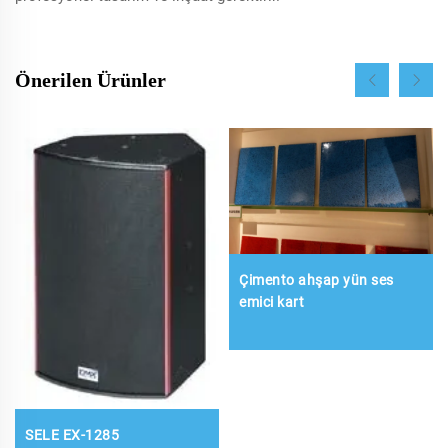
Önerilen Ürünler
Çimento ahşap yün ses
emici kart
SELE EX-1285