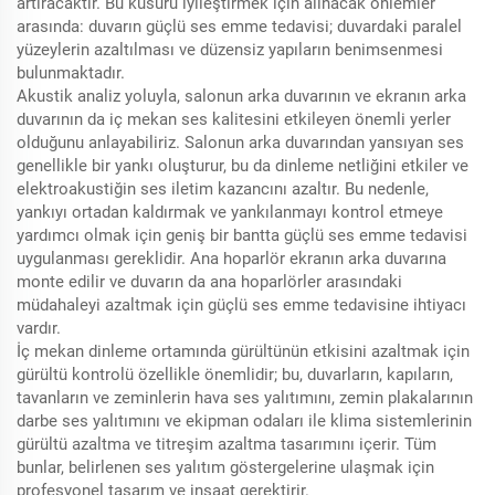
artıracaktır. Bu kusuru iyileştirmek için alınacak önlemler
arasında: duvarın güçlü ses emme tedavisi; duvardaki paralel
yüzeylerin azaltılması ve düzensiz yapıların benimsenmesi
bulunmaktadır.
Akustik analiz yoluyla, salonun arka duvarının ve ekranın arka
duvarının da iç mekan ses kalitesini etkileyen önemli yerler
olduğunu anlayabiliriz. Salonun arka duvarından yansıyan ses
genellikle bir yankı oluşturur, bu da dinleme netliğini etkiler ve
elektroakustiğin ses iletim kazancını azaltır. Bu nedenle,
yankıyı ortadan kaldırmak ve yankılanmayı kontrol etmeye
yardımcı olmak için geniş bir bantta güçlü ses emme tedavisi
uygulanması gereklidir. Ana hoparlör ekranın arka duvarına
monte edilir ve duvarın da ana hoparlörler arasındaki
müdahaleyi azaltmak için güçlü ses emme tedavisine ihtiyacı
vardır.
İç mekan dinleme ortamında gürültünün etkisini azaltmak için
gürültü kontrolü özellikle önemlidir; bu, duvarların, kapıların,
tavanların ve zeminlerin hava ses yalıtımını, zemin plakalarının
darbe ses yalıtımını ve ekipman odaları ile klima sistemlerinin
gürültü azaltma ve titreşim azaltma tasarımını içerir. Tüm
bunlar, belirlenen ses yalıtım göstergelerine ulaşmak için
profesyonel tasarım ve inşaat gerektirir.