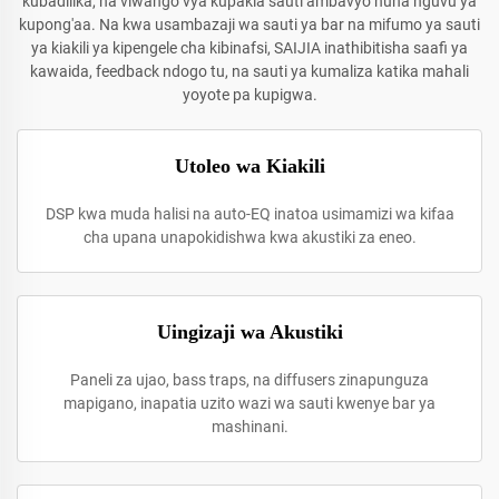
kubadilika, na viwango vya kupakia sauti ambavyo huna nguvu ya
kupong'aa. Na kwa usambazaji wa sauti ya bar na mifumo ya sauti
ya kiakili ya kipengele cha kibinafsi, SAIJIA inathibitisha saafi ya
kawaida, feedback ndogo tu, na sauti ya kumaliza katika mahali
yoyote pa kupigwa.
Utoleo wa Kiakili
DSP kwa muda halisi na auto-EQ inatoa usimamizi wa kifaa
cha upana unapokidishwa kwa akustiki za eneo.
Uingizaji wa Akustiki
Paneli za ujao, bass traps, na diffusers zinapunguza
mapigano, inapatia uzito wazi wa sauti kwenye bar ya
mashinani.