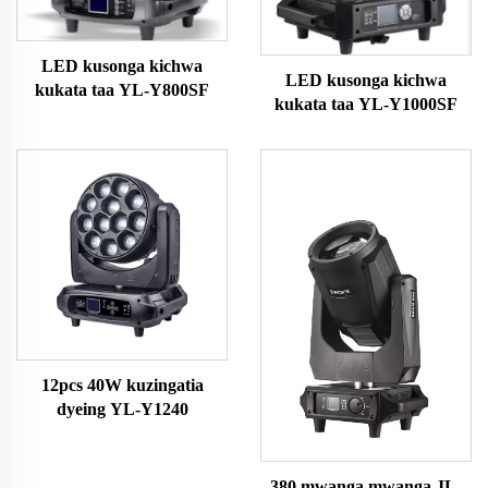
LED kusonga kichwa
LED kusonga kichwa
kukata taa YL-Y800SF
kukata taa YL-Y1000SF
12pcs 40W kuzingatia
dyeing YL-Y1240
380 mwanga mwanga JL-