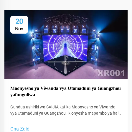
20
Nov
Maonyesho ya Viwanda vya Utamaduni ya Guangzhou
yafunguliwa
Gundua ushiriki wa SAIJIA katika Maonyesho ya Viwanda
vya Utamaduni ya Guangzhou, ikionyesha mapambo ya hali
ya juu ya sauti na teknolojia ya XR kwa studio na nafasi za
utendaji.
Ona Zaidi