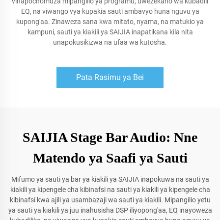
vinapochomuza mipangilio ya programu, uwezekano wa kubadili
EQ, na viwango vya kupakia sauti ambavyo huna nguvu ya
kupong'aa. Zinaweza sana kwa mitato, nyama, na matukio ya
kampuni, sauti ya kiakili ya SAIJIA inapatikana kila nita
unapokusikizwa na ufaa wa kutosha.
Pata Rasimu ya Bei
SAIJIA Stage Bar Audio: Nne
Matendo ya Saafi ya Sauti
Mifumo ya sauti ya bar ya kiakili ya SAIJIA inapokuwa na sauti ya
kiakili ya kipengele cha kibinafsi na sauti ya kiakili ya kipengele cha
kibinafsi kwa ajili ya usambazaji wa sauti ya kiakili. Mipangilio yetu
ya sauti ya kiakili ya juu inahusisha DSP iliyopong'aa, EQ inayoweza