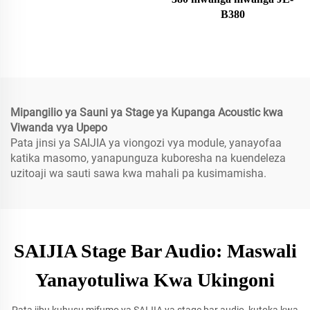
B380
Mipangilio ya Sauni ya Stage ya Kupanga Acoustic kwa
Viwanda vya Upepo
Pata jinsi ya SAIJIA ya viongozi vya module, yanayofaa
katika masomo, yanapunguza kuboresha na kuendeleza
uzitoaji wa sauti sawa kwa mahali pa kusimamisha.
SAIJIA Stage Bar Audio: Maswali
Yanayotuliwa Kwa Ukingoni
Pata jibu kuhusu mifumo ya SAIJIA ya stage bar audio, kutoka kwa