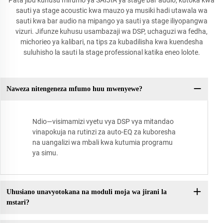
sauti ya stage acoustic kwa mauzo ya musiki hadi utawala wa
sauti kwa bar audio na mipango ya sauti ya stage iliyopangwa
vizuri. Jifunze kuhusu usambazaji wa DSP, uchaguzi wa fedha,
michorieo ya kalibari, na tips za kubadilisha kwa kuendesha
suluhisho la sauti la stage professional katika eneo lolote.
Naweza nitengeneza mfumo huu mwenyewe?
Ndio—visimamizi vyetu vya DSP vya mitandao
vinapokuja na rutinzi za auto-EQ za kuboresha
na uangalizi wa mbali kwa kutumia programu
ya simu.
Uhusiano unavyotokana na moduli moja wa jirani la
mstari?