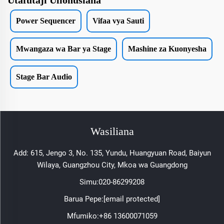
Utafutaji Uliohusiana
Power Sequencer
Vifaa vya Sauti
Mwangaza wa Bar ya Stage
Mashine za Kuonyesha
Stage Bar Audio
Wasiliana
Add: 615, Jengo 3, No. 135, Yundu, Huangyuan Road, Baiyun
Wilaya, Guangzhou City, Mkoa wa Guangdong
Simu:
020-86299208
Barua Pepe:
[email protected]
Mfumiko:
+86 13600071059