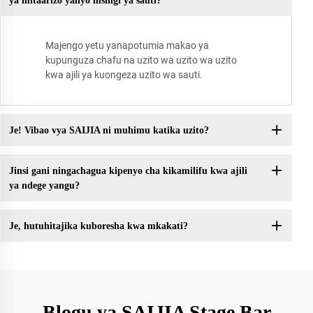
ya mitaarizo yaliyo msingi ya sauti?
Majengo yetu yanapotumia makao ya
kupunguza chafu na uzito wa uzito wa uzito
kwa ajili ya kuongeza uzito wa sauti.
Je! Vibao vya SAIJIA ni muhimu katika uzito?
Jinsi gani ningachagua kipenyo cha kikamilifu kwa ajili
ya ndege yangu?
Je, hutuhitajika kuboresha kwa mkakati?
Blogu ya SAIJIA Stage Bar