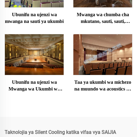
Mwanga wa chumba cha
Ubunifu na ujenzi wa
mkutano, sauti, sauti,
mwanga na sauti ya ukumbi
mapambo, muundo na
ufungaji
Ubunifu na ujenzi wa
Taa ya ukumbi wa michezo
Mwanga wa Ukumbi wa
na muundo wa acoustics na
Muziki na Sauti
ujenzi
Taknolojia ya Silent Cooling katika vifaa vya SAIJIA