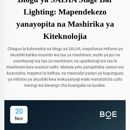
Lighting: Mapendekezo
yanayopita na Mashirika ya
Kiteknolojia
Chaguo la kuboresha na blogu ya SAIJIA, inayofunza mifumo ya
akusitiki katika muundo wa taa za mashinani, audio ya juu na
usambazaji wa taa za mashinani, na upatikanaji wa taa la
mashinani kwa wasiozi radhi. Makala yetu yanapitisha uwezo wa
kuanzisha, mapenzi la bidhaa, na maanalizi yasiyo ya kupunguza
ya mifumo ya akusitiki kwa wakusanyaji walio wanatafuta uzito
mwingi wa kiwango cha kuangalia na kusikia.
20
Nov