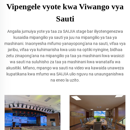
Vipengele vyote kwa Viwango vya
Sauti
Angalia jumuiya yote ya taa za SAIJIA stage bar iliyotengenezwa
kusaidia mipangilio ya sauti ya juu na mipangilio ya taa ya
mashinani. Inaonyesha mifumo yanayopong'ana na sauti, vifaa vya
jaribu, vifaa vya kuhimarisha kwa usio na optiki nyingine, bidhaa
zetu zinapong'ana na mipangilio ya taa ya mashinani kwa wasiozi
wa sauti na suluhisho za taa ya mashinani kwa wanataifa wa
akusitiki. Mfano, mpango wa sauti na video wa kawaida unaweza
kupatikana kwa mfumo wa SAIJIA ulio nguvu na unaunganishwa
na eneo la uzito.