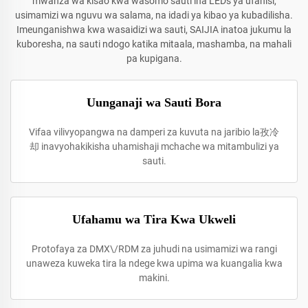
mwanza wa kisao kwa wasomo sauti ina LEDs ya ufanisi,
usimamizi wa nguvu wa salama, na idadi ya kibao ya kubadilisha.
Imeunganishwa kwa wasaidizi wa sauti, SAIJIA inatoa jukumu la
kuboresha, na sauti ndogo katika mitaala, mashamba, na mahali
pa kupigana.
Uunganaji wa Sauti Bora
Vifaa vilivyopangwa na damperi za kuvuta na jaribio la孜冷
却 inavyohakikisha uhamishaji mchache wa mitambulizi ya
sauti.
Ufahamu wa Tira Kwa Ukweli
Protofaya za DMX\/RDM za juhudi na usimamizi wa rangi
unaweza kuweka tira la ndege kwa upima wa kuangalia kwa
makini.