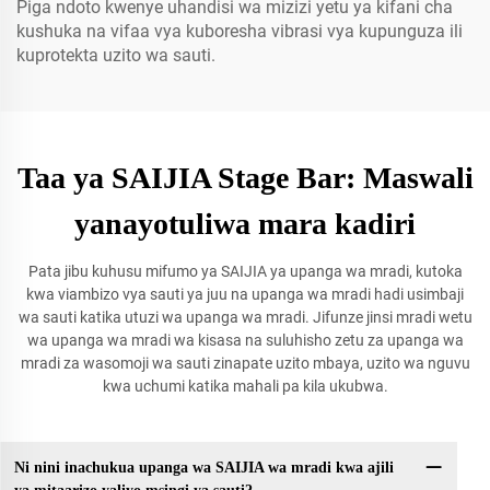
Piga ndoto kwenye uhandisi wa mizizi yetu ya kifani cha
kushuka na vifaa vya kuboresha vibrasi vya kupunguza ili
kuprotekta uzito wa sauti.
Taa ya SAIJIA Stage Bar: Maswali
yanayotuliwa mara kadiri
Pata jibu kuhusu mifumo ya SAIJIA ya upanga wa mradi, kutoka
kwa viambizo vya sauti ya juu na upanga wa mradi hadi usimbaji
wa sauti katika utuzi wa upanga wa mradi. Jifunze jinsi mradi wetu
wa upanga wa mradi wa kisasa na suluhisho zetu za upanga wa
mradi za wasomoji wa sauti zinapate uzito mbaya, uzito wa nguvu
kwa uchumi katika mahali pa kila ukubwa.
Ni nini inachukua upanga wa SAIJIA wa mradi kwa ajili