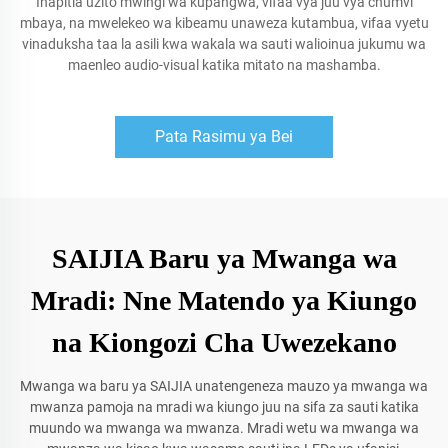
Inapitia uzito mwingi wa kupangwa, vifaa vya juu vya chumvi
mbaya, na mwelekeo wa kibeamu unaweza kutambua, vifaa vyetu
vinaduksha taa la asili kwa wakala wa sauti walioinua jukumu wa
maenleo audio-visual katika mitato na mashamba.
Pata Rasimu ya Bei
SAIJIA Baru ya Mwanga wa
Mradi: Nne Matendo ya Kiungo
na Kiongozi Cha Uwezekano
Mwanga wa baru ya SAIJIA unatengeneza mauzo ya mwanga wa
mwanza pamoja na mradi wa kiungo juu na sifa za sauti katika
muundo wa mwanga wa mwanza. Mradi wetu wa mwanga wa