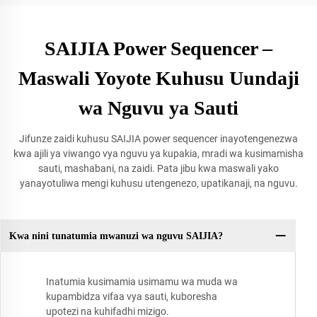
SAIJIA Power Sequencer –
Maswali Yoyote Kuhusu Uundaji
wa Nguvu ya Sauti
Jifunze zaidi kuhusu SAIJIA power sequencer inayotengenezwa
kwa ajili ya viwango vya nguvu ya kupakia, mradi wa kusimamisha
sauti, mashabani, na zaidi. Pata jibu kwa maswali yako
yanayotuliwa mengi kuhusu utengenezo, upatikanaji, na nguvu.
Kwa nini tunatumia mwanuzi wa nguvu SAIJIA?
Inatumia kusimamia usimamu wa muda wa
kupambidza vifaa vya sauti, kuboresha
upotezi na kuhifadhi mizigo.