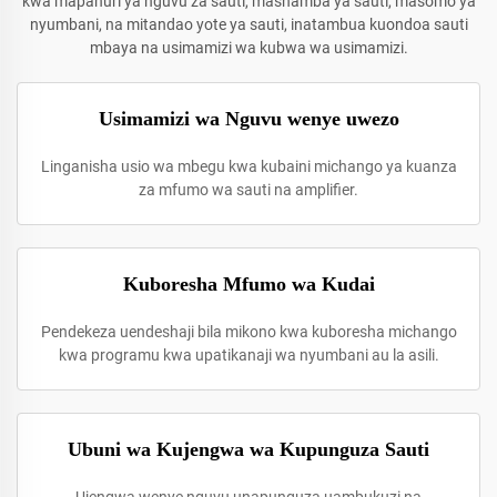
kwa mapanuri ya nguvu za sauti, mashamba ya sauti, masomo ya
nyumbani, na mitandao yote ya sauti, inatambua kuondoa sauti
mbaya na usimamizi wa kubwa wa usimamizi.
Usimamizi wa Nguvu wenye uwezo
Linganisha usio wa mbegu kwa kubaini michango ya kuanza
za mfumo wa sauti na amplifier.
Kuboresha Mfumo wa Kudai
Pendekeza uendeshaji bila mikono kwa kuboresha michango
kwa programu kwa upatikanaji wa nyumbani au la asili.
Ubuni wa Kujengwa wa Kupunguza Sauti