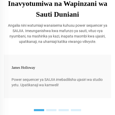
Inavyotumiwa na Wapinzani wa
Sauti Duniani
Angalia nini watumiaji wanaisema kuhusu power sequencer ya
SAIJIA. Imeunganishwa kwa mafunzo ya sauti, vituo vya
nyumbani, na mashirika ya kazi, inapata maombi kwa ujasiri,
upatikanaji, na uhamiaji katika viwango vilivyote.
James Holloway
Power sequencer ya SAIJIA imebadilisha ujasiri wa studio
yetu. Upatikanaji wa kamweli!