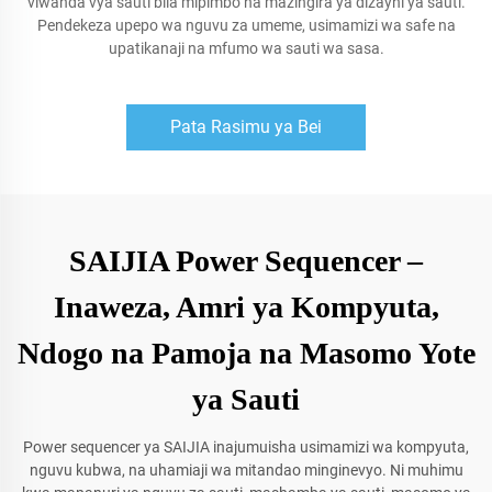
viwanda vya sauti bila mipimbo na mazingira ya dizayni ya sauti.
Pendekeza upepo wa nguvu za umeme, usimamizi wa safe na
upatikanaji na mfumo wa sauti wa sasa.
Pata Rasimu ya Bei
SAIJIA Power Sequencer –
Inaweza, Amri ya Kompyuta,
Ndogo na Pamoja na Masomo Yote
ya Sauti
Power sequencer ya SAIJIA inajumuisha usimamizi wa kompyuta,
nguvu kubwa, na uhamiaji wa mitandao minginevyo. Ni muhimu