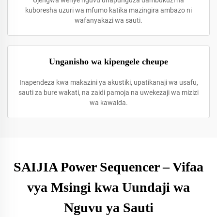
Ujengwa wenye nguvu unapunguza uambukuzi na
kuboresha uzuri wa mfumo katika mazingira ambazo ni
wafanyakazi wa sauti.
Unganisho wa kipengele cheupe
Inapendeza kwa makazini ya akustiki, upatikanaji wa usafu,
sauti za bure wakati, na zaidi pamoja na uwekezaji wa mizizi
wa kawaida.
SAIJIA Power Sequencer – Vifaa
vya Msingi kwa Uundaji wa
Nguvu ya Sauti