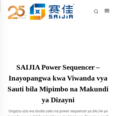
SAIJIA Power Sequencer –
Inayopangwa kwa Viwanda vya
Sauti bila Mipimbo na Makundi
ya Dizayni
Ongeza uzio wa studio yako na power sequencer ya SAIJIA ya