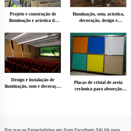
Iluminação, som, acústica,
Projeto e construção de
decoração, design e
iluminação e acústica de
instalação de salas de
auditório
conferência
Design e instalação de
Placas de cristal de areia
iluminação, som e decoração
cerâmica para absorção
acústica de cinema
sonora
Por que os Especialistas em Som Escolhem SAIJIA para