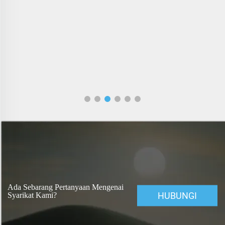
Ada Sebarang Pertanyaan Mengenai
HUBUNGI
Syarikat Kami?