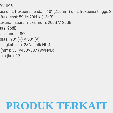
X-1095;
asi unit: frekuensi rendah: 10″ (250mm) unit, frekuensi tinggi:
frekuensi: 59Hz-20kHz (±3dB)
 tekanan suara maksimum: 20dB/,126dB
itas: 96dB
i standar: 8Ω
diasi: 90° (H) × 50° (V)
pengkabelan: 2×Neutrik NL 4
 (mm): 331×480×337 (W×H×D)
sih (kg): 13
PRODUK TERKAIT