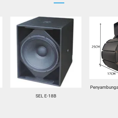
Penyambungan lampu laser
JG5W
SEL E-18B