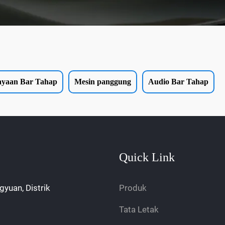
ayaan Bar Tahap
Mesin panggung
Audio Bar Tahap
Quick Link
gyuan, Distrik
Produk
Tata Letak