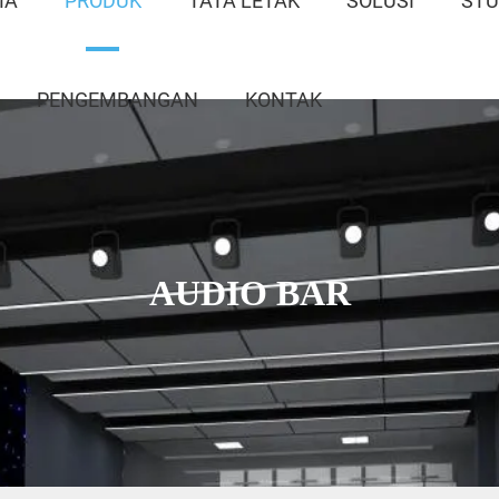
MA
PRODUK
TATA LETAK
SOLUSI
STU
PENGEMBANGAN
KONTAK
AUDIO BAR