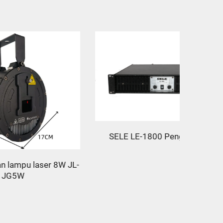
SELE LE-1800 Penguat Daya
 8W JL-
Waterp