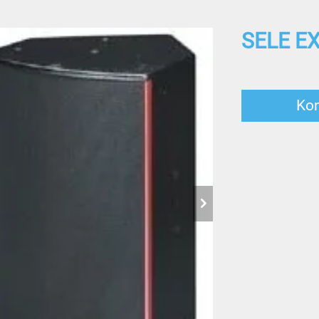
SELE EX
Ko