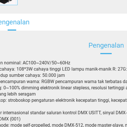
engenalan
Pengenalan
n nominal: AC100~240V/50~60Hz
cahaya: 108*3W cahaya tinggi LED lampu manik-manik R: 27G:
idup sumber cahaya: 50.000 jam
pencampuran warna: RGBW pencampuran warna tak terbatas dap
 0~100% dimming elektronik linear stepless, resolusi tertinggi
ang lebih seragam
op: stroboskop pengaturan elektronik kecepatan tinggi, kecepata
r internasional standar saluran kontrol DMX USITT, sinyal DM
 DMX (001)
de: mode self-propelled, mode DMX-512, mode master-slave, 