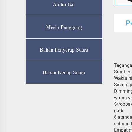
Audio Bar
P
Mesin Panggung
Bahan Penyerap Suara
Teganga
Sumber 
Bahan Kedap Suara
Waktu h
Sistem 
Dimming:
warna y
Strobosk
nadi
8 standa
saluran
Empat mo