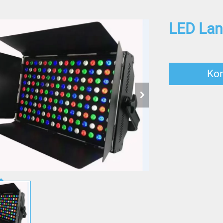
LED Lan
Ko