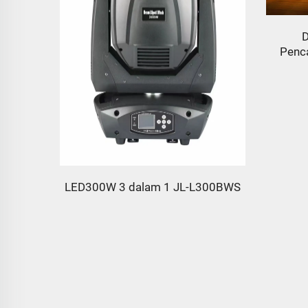
D
Penc
0W JL-
LED300W 3 dalam 1 JL-L300BWS