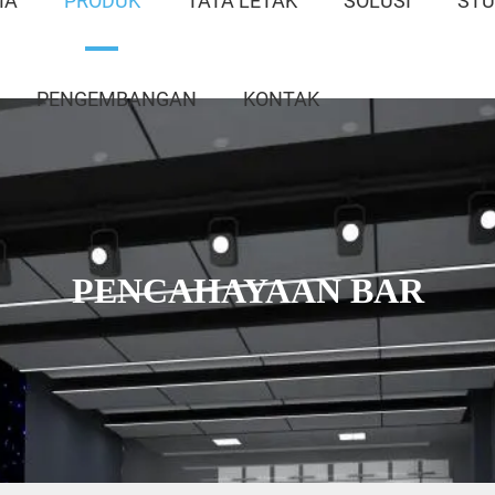
MA
PRODUK
TATA LETAK
SOLUSI
STU
PENGEMBANGAN
KONTAK
PENCAHAYAAN BAR