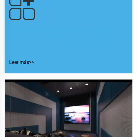
Diseño acústico del cine en casa en
la villa de Fan Zong en el Holiday
Peninsula de Huadu Country Garden
Leer más>>