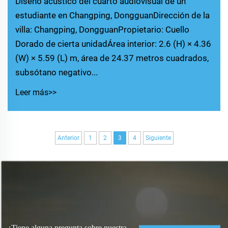
Diseño acústico del cuarto audiovisual de un
estudiante en Changping, DongguanDirección de la
villa: Changping, DongguanPropietario: Cuello
Dorado de cierta unidadÁrea interior: 2.6 (H) × 4.36
(W) × 5.59 (L) m, área de 24.37 metros cuadrados,
subsótano negativo...
Leer más>>
Anterior
1
2
3
4
Siguiente
¿Tiene alguna pregunta sobre nuestra