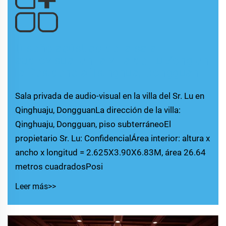
Diseño acústico de la sala
audiovisual en la villa de Lu Zong en
la Residencia Tsinghua, Dongguan
Sala privada de audio-visual en la villa del Sr. Lu en
Qinghuaju, DongguanLa dirección de la villa:
Qinghuaju, Dongguan, piso subterráneoEl
propietario Sr. Lu: ConfidencialÁrea interior: altura x
ancho x longitud = 2.625X3.90X6.83M, área 26.64
metros cuadradosPosi
Leer más>>