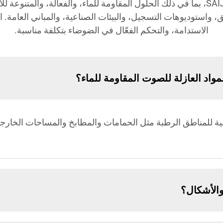
اكتشف الإجابات حول مواد العزل الصوتي من SAIJIA، بما في ذلك الحلول المقاومة للما
لشقق، واستوديوهات التسجيل، والبيئات الصناعية، والمباني العا
الاستدامة، والتحكم الفعّال في الضوضاء بتكلفة مناسبة.
مواد العازلة للصوت المقاومة للماء؟
 الصوت المقاومة للماء من SAIJIA مثالية للمناطق الرطبة مثل الحمامات والمطابخ والم
الأشكال؟