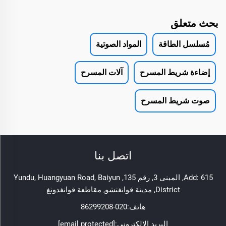
بحث متعلق
مُسلسل الطاقة
المواد الصوتية
إضاءة شريط المسرح
آلات المسرح
صوت شريط المسرح
اتصل بنا
Add: 615, المبنى 3, رقم 135, Yundu, Huangyuan Road, Baiyun
District, مدينة قوانغتشو, مقاطعة قوانغدونغ
هاتف:
020-86299208
البريد الإلكتروني:
[email protected]