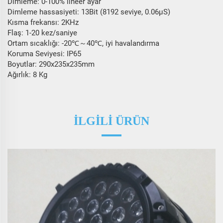
Dimleme: 0-100% lineer ayar
Dimleme hassasiyeti: 13Bit (8192 seviye, 0.06μS)
Kısma frekansı: 2KHz
Flaş: 1-20 kez/saniye
Ortam sıcaklığı: -20℃～40℃, iyi havalandırma
Koruma Seviyesi: IP65
Boyutlar: 290x235x235mm
Ağırlık: 8 Kg
İLGİLİ ÜRÜN