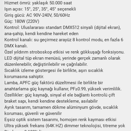
Hizmet ömrü: yaklaşık 50.000 saat
Işın açısı: 15°, 25°, 35°, 45° seçenekli
Giriş gücü: AC 90V-240V, 50/60Hz
Güç: 180W (220V)
Kontrol: Uluslararası standart DMX512 sinyali (dijital ekran),
ana-şahip, kendi kendine hareket eden
Kontrol kanalı: su geçirmez arayüz 8 kontrol modu, en fazla 6
DMX kanalı.
Özel yıldırım stroboskop etkisi ve renk gökkuşağı fonksiyonu.
LED dijital tüp ekran menüsü, yerinde gerçek zamanlı olarak
düzenlenebilir, değiştirilebilir ve çağrılabilir.
Sıcaklık izleme göstergesi ile birlikte, aşırı sıcaklık
korumasına sahiptir.
Lamba, APFC güç faktörü düzeltmesi ile birlikte bir
anahtarlama güç kaynağı kullanır, PF≥0.99, yüksek verimlilik.
Özellikler: güç kaynağı, sinyal el ele bağlantı kontrolü çift
braket sapı, kendi kendine destekleme, asılabilir
Ayrık tasarım, tamamen dökme alüminyum gövde, sıcaklık
koruması, güvenli ve güvenilir
Eşsiz optik sistem tasarımı, homojen renk kayması etkisi
Ultra yüksek frekans (64K HZ) dimmer teknolojisi, titreme yok