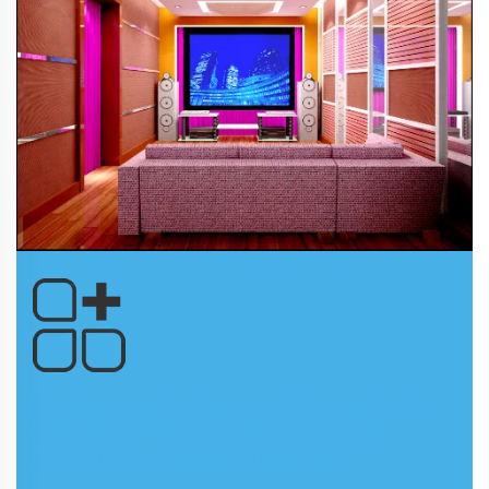
Dengsheng'in Haizhu Bölgesi'ndeki
Cuicheng Bahçe Evi'ndeki özel
sinemanın akustik tasarımı