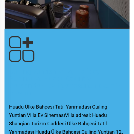
Cuiling Yuntian Villa, Holiday
Peninsula, Huadu Country
Garden'daki ev tiyatrosunun akustik
tasarımı
Huadu Ülke Bahçesi Tatil Yarımadası Cuiling
Yuntian Villa Ev SinemasıVilla adresi: Huadu
Shanqian Turizm Caddesi Ülke Bahçesi Tatil
Yarımadası Huadu Ülke Bahçesi Cuiling Yuntian 12.