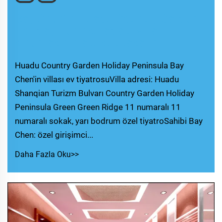
Bay Chen'in Huadu Country Garden
Holiday Peninsula'daki villa
sinemasının akustik tasarımı
Huadu Country Garden Holiday Peninsula Bay
Chen'in villası ev tiyatrosuVilla adresi: Huadu
Shanqian Turizm Bulvarı Country Garden Holiday
Peninsula Green Green Ridge 11 numaralı 11
numaralı sokak, yarı bodrum özel tiyatroSahibi Bay
Chen: özel girişimci...
Daha Fazla Oku>>