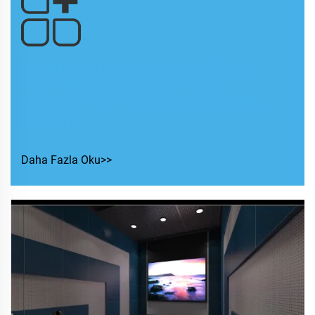
Huadu Country Garden Holiday
Peninsula'daki Fan Zong'un
villasında ev tiyatrosunun akustik
tasarımı
Daha Fazla Oku>>