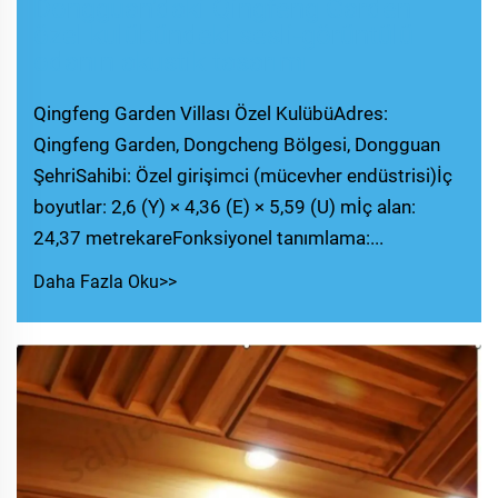
Dongguan'daki Qingfeng Garden
özel kulübündeki sesli-görüntülü
odanın akustik tasarımı
Qingfeng Garden Villası Özel KulübüAdres:
Qingfeng Garden, Dongcheng Bölgesi, Dongguan
ŞehriSahibi: Özel girişimci (mücevher endüstrisi)İç
boyutlar: 2,6 (Y) × 4,36 (E) × 5,59 (U) mİç alan:
24,37 metrekareFonksiyonel tanımlama:...
Daha Fazla Oku>>