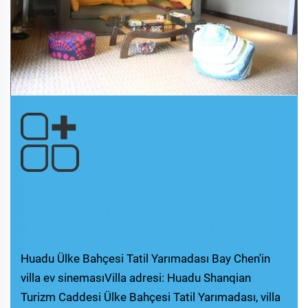
Ma Sheng'in Huadu Country Garden
Holiday Peninsula villasındaki özel
sinemasının akustik tasarımı
Huadu Ülke Bahçesi Tatil Yarımadası Bay Chen'in
villa ev sinemasıVilla adresi: Huadu Shanqian
Turizm Caddesi Ülke Bahçesi Tatil Yarımadası, villa