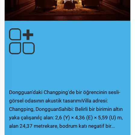
Dongguan'daki Changping'deki bir
öğrencinin sesli-görüntülü odasının
akustik tasarımı
Dongguan'daki Changping'de bir öğrencinin sesli-
görsel odasının akustik tasarımıVilla adresi:
Changping, DongguanSahibi: Belirli bir birimin altın
yaka çalışanıİç alan: 2,6 (Y) × 4,36 (E) × 5,59 (U) m,
alan 24,37 metrekare, bodrum katı negatif bir...