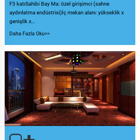
F3 katıSahibi Bay Ma: özel girişimci (sahne
aydınlatma endüstrisi)İç mekan alanı: yükseklik x
genişlik x...
Daha Fazla Oku>>