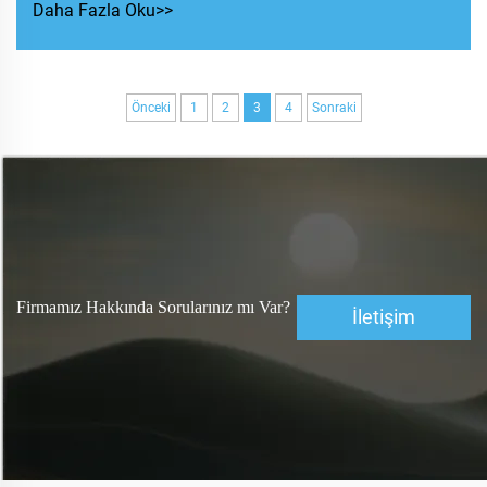
Daha Fazla Oku>>
Önceki
1
2
3
4
Sonraki
Firmamız Hakkında Sorularınız mı Var?
İletişim