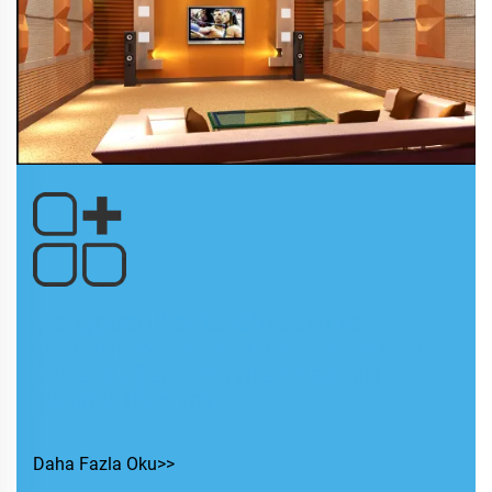
Dongguan Kalite Gözetim ve
Denetim Merkezi'nin ses ve video
öznel değerlendirme odasının
akustik tasarımı
Daha Fazla Oku>>