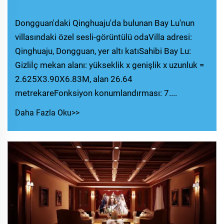
Dongguan'daki Qinghuaju'da bulunan Bay Lu'nun
villasındaki özel sesli-görüntülü odaVilla adresi:
Qinghuaju, Dongguan, yer altı katıSahibi Bay Lu:
Gizliİç mekan alanı: yükseklik x genişlik x uzunluk =
2.625X3.90X6.83M, alan 26.64
metrekareFonksiyon konumlandırması: 7....
Daha Fazla Oku>>