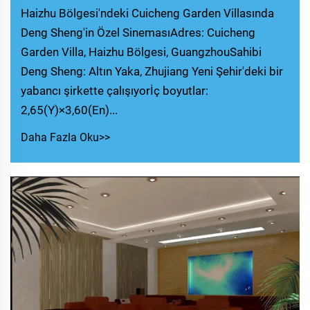
Haizhu Bölgesi'ndeki Cuicheng Garden Villasında
Deng Sheng'in Özel SinemasıAdres: Cuicheng
Garden Villa, Haizhu Bölgesi, GuangzhouSahibi
Deng Sheng: Altın Yaka, Zhujiang Yeni Şehir'deki bir
yabancı şirkette çalışıyorİç boyutlar:
2,65(Y)×3,60(En)...
Daha Fazla Oku>>