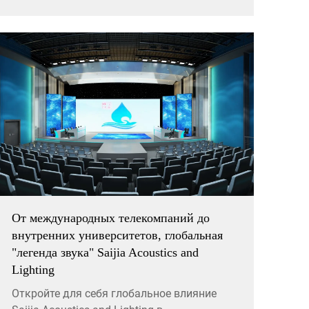
стратегическое размещение динамиков
для повышения качества восприятия
публикой на любом объекте.
От международных телекомпаний до
внутренних университетов, глобальная
"легенда звука" Saijia Acoustics and
Lighting
Откройте для себя глобальное влияние