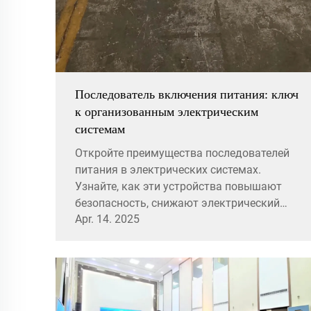
Последователь включения питания: ключ
к организованным электрическим
системам
Откройте преимущества последователей
питания в электрических системах.
Узнайте, как эти устройства повышают
безопасность, снижают электрический
Apr. 14. 2025
шум и оптимизируют рабочие процессы в
аудио- и видеосистемах. Изучите их
применение в различных отраслях и
лучшие практики внедрения.