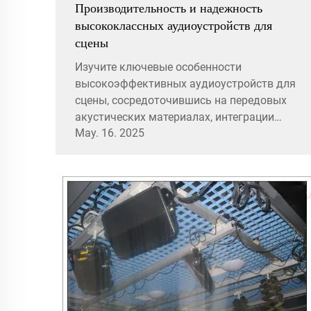
Производительность и надежность
высококлассных аудиоустройств для
сцены
Изучите ключевые особенности
высокоэффективных аудиоустройств для
сцены, сосредоточившись на передовых
акустических материалах, интеграции
May. 16. 2025
сценического оборудования, инженерных
решениях для долговечности и системах
управления питанием. Откройте
возможности и случаи использования на
живых концертах, музыкальных
фестивалях, корпоративных
мероприятиях и театральных
постановках.