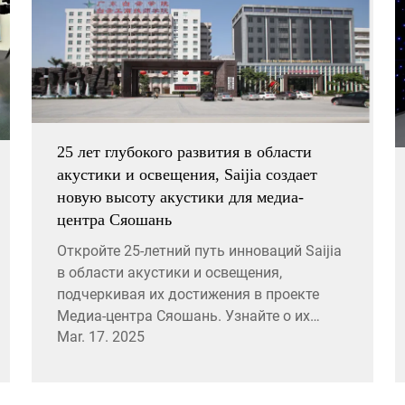
25 лет глубокого развития в области
акустики и освещения, Saijia создает
новую высоту акустики для медиа-
центра Сяошань
Откройте 25-летний путь инноваций Saijia
в области акустики и освещения,
подчеркивая их достижения в проекте
Медиа-центра Сяошань. Узнайте о их
Mar. 17. 2025
революционных технологиях и решениях,
которые переопределяют акустическую
производительность в современных
условиях.