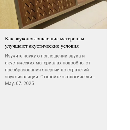
Как звукопоглощающие материалы
улучшают акустические условия
Изучите науку о поглощении звука и
акустических материалах подробно, от
преобразования энергии до стратегий
звукоизоляции. Откройте экологически
May. 07. 2025
чистые инновации и практические
применения для современных
пространств, все они направлены на
улучшение акустических условий.
Ключевые слова: поглощение звука,
акустические материалы, снижение шума.