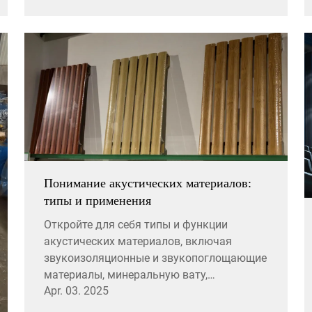
максимальной вовлеченности зрителей.
Понимание акустических материалов:
типы и применения
Откройте для себя типы и функции
акустических материалов, включая
звукоизоляционные и звукопоглощающие
материалы, минеральную вату,
Apr. 03. 2025
стекловолоконные решения и
экологически чистые варианты. Изучите