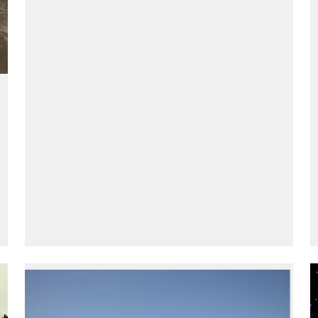
их применение в различных отраслях,
таких как коммерческое строительство,
образовательные учреждения,
автомобильная промышленность и
здравоохранение. Следите за
инновациями в области акустической
технологии, устойчивых практик и
энергоэффективных процессов.