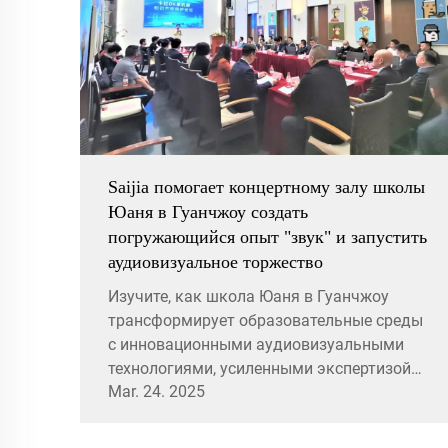
Saijia помогает концертному залу школы
Юаня в Гуанчжоу создать
погружающийся опыт "звук" и запустить
аудиовизуальное торжество
Изучите, как школа Юаня в Гуанчжоу
трансформирует образовательные среды
с инновационными аудиовизуальными
технологиями, усиленными экспертизой
Mar. 24. 2025
Saijia в области акустики и освещения.