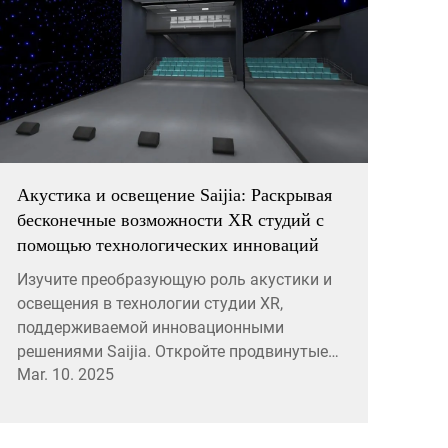
Акустика и освещение Saijia: Раскрывая
бесконечные возможности XR студий с
помощью технологических инноваций
Изучите преобразующую роль акустики и
освещения в технологии студии XR,
поддерживаемой инновационными
решениями Saijia. Откройте продвинутые
Mar. 10. 2025
настройки для погружения в звук и
визуальные эффекты, и узнайте о
прорывных вкладах Saijia в
проектирование и реализацию студий.