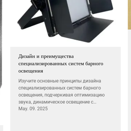
Дизайн и преимущества
специализированных систем барного
освещения
Изучите основные принципы дизайна
специализированных систем барного
освещения, подчеркивая оптимизацию
звука, динамическое освещение с
May. 09. 2025
использованием сценического
оборудования и энергоэффективность
светодиодных систем. Откройте
устойчивые решения и прочное