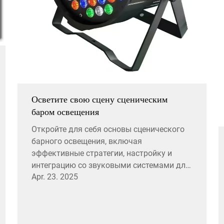
Осветите свою сцену сценическим
баром освещения
Откройте для себя основы сценического
барного освещения, включая
эффективные стратегии, настройку и
интеграцию со звуковыми системами для
Apr. 23. 2025
улучшения живых выступлений. Узнайте о
адаптации интенсивности освещения и
создании погружающих体验 через дым и
динамические эффекты для