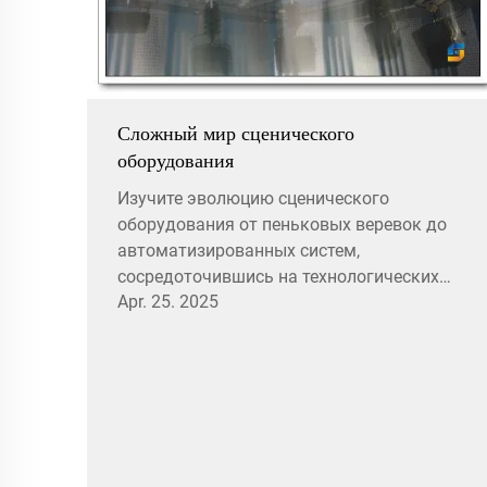
Сложный мир сценического
оборудования
Изучите эволюцию сценического
оборудования от пеньковых веревок до
автоматизированных систем,
сосредоточившись на технологических
Apr. 25. 2025
достижениях, таких как секвенсоры
мощности 20 ампер и устойчивые
акустические материалы. Узнайте, как
экологичные практики и умная
автоматизация влияют на будущее
театрального дизайна и производства.