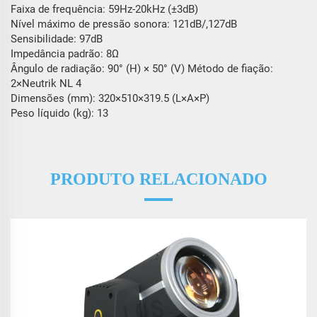
Faixa de frequência: 59Hz-20kHz (±3dB)
Nível máximo de pressão sonora: 121dB/,127dB
Sensibilidade: 97dB
Impedância padrão: 8Ω
Ângulo de radiação: 90° (H) × 50° (V) Método de fiação:
2×Neutrik NL 4
Dimensões (mm): 320×510×319.5 (L×A×P)
Peso líquido (kg): 13
PRODUTO RELACIONADO